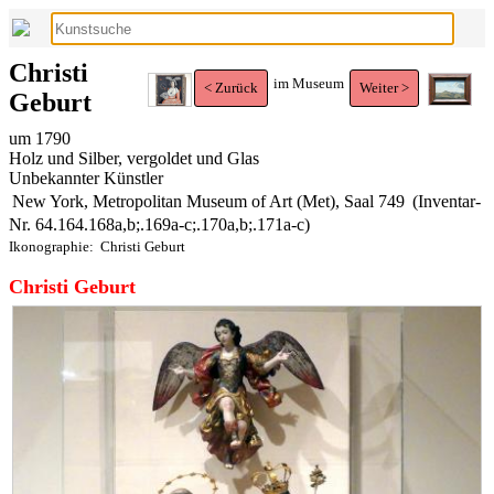
Christi
im Museum
< Zurück
Weiter >
Geburt
um 1790
Holz und Silber, vergoldet und Glas
Unbekannter Künstler
New York, Metropolitan Museum of Art (Met), Saal 749
(Inventar-
Nr. 64.164.168a,b;.169a-c;.170a,b;.171a-c)
Ikonographie:
Christi Geburt
Christi Geburt