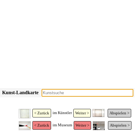
Kunst-Landkarte
im Künstler
< Zurück
Weiter >
Abspielen >
im Museum
< Zurück
Weiter >
Abspielen >