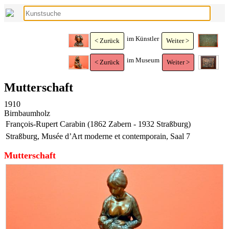
im Künstler
< Zurück
Weiter >
im Museum
< Zurück
Weiter >
Mutterschaft
1910
Birnbaumholz
François-Rupert Carabin (1862 Zabern - 1932 Straßburg)
Straßburg, Musée d’Art moderne et contemporain, Saal 7
Mutterschaft