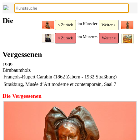
Die
im Künstler
< Zurück
Weiter >
im Museum
< Zurück
Weiter >
Vergessenen
1909
Birnbaumholz
François-Rupert Carabin (1862 Zabern - 1932 Straßburg)
Straßburg, Musée d’Art moderne et contemporain, Saal 7
Die Vergessenen