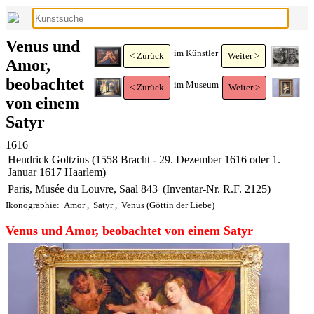
Venus und
im Künstler
< Zurück
Weiter >
Amor,
beobachtet
im Museum
< Zurück
Weiter >
von einem
Satyr
1616
Hendrick Goltzius (1558 Bracht - 29. Dezember 1616 oder 1.
Januar 1617 Haarlem)
Paris, Musée du Louvre, Saal 843
(Inventar-Nr. R.F. 2125)
Ikonographie:
Amor
,
Satyr
,
Venus (Göttin der Liebe)
Venus und Amor, beobachtet von einem Satyr