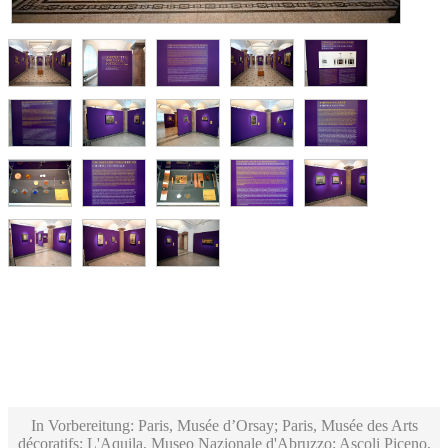
In Vorbereitung: Paris, Musée d’Orsay; Paris, Musée des Arts
décoratifs; L'Aquila, Museo Nazionale d'Abruzzo; Ascoli Piceno,