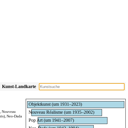
Kunst-Landkarte
Objektkunst (um 1931–2023)
,
Nouveau
Nouveau Réalisme (um 1935–2002)
is)
,
Neo-Dada
Pop Art (um 1941–2007)