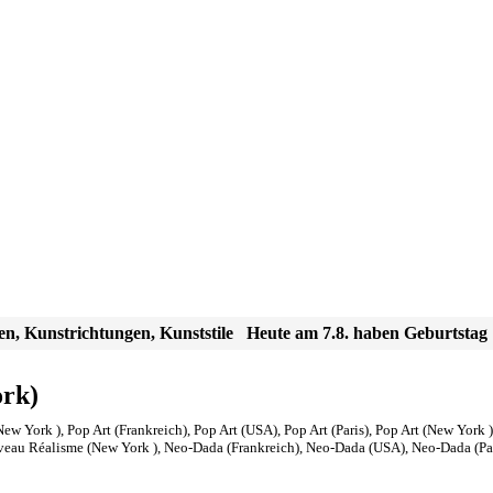
en, Kunstrichtungen, Kunststile
Heute am 7.8. haben Geburtstag
ork)
New York )
,
Pop Art (Frankreich)
,
Pop Art (USA)
,
Pop Art (Paris)
,
Pop Art (New York )
eau Réalisme (New York )
,
Neo-Dada (Frankreich)
,
Neo-Dada (USA)
,
Neo-Dada (Par