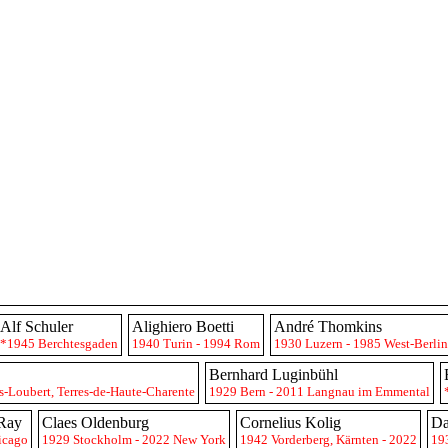
Alf Schuler
Alighiero Boetti
André Thomkins
*1945 Berchtesgaden
1940 Turin - 1994 Rom
1930 Luzern - 1985 West-Berlin
Bernhard Luginbühl
-Loubert, Terres-de-Haute-Charente
1929 Bern - 2011 Langnau im Emmental
 Ray
Claes Oldenburg
Cornelius Kolig
Da
icago
1929 Stockholm - 2022 New York
1942 Vorderberg, Kärnten - 2022
19