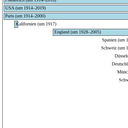
USA (um 1914–2019)
Paris (um 1914–2000)
Kalifornien (um 1917)
England (um 1928–2005)
Spanien (um 
Schweiz (um 
Düssel
Deutsch
Münc
Schw