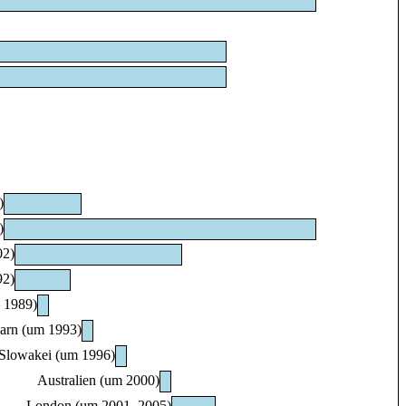
)
)
02)
92)
 1989)
arn (um 1993)
Slowakei (um 1996)
Australien (um 2000)
London (um 2001–2005)