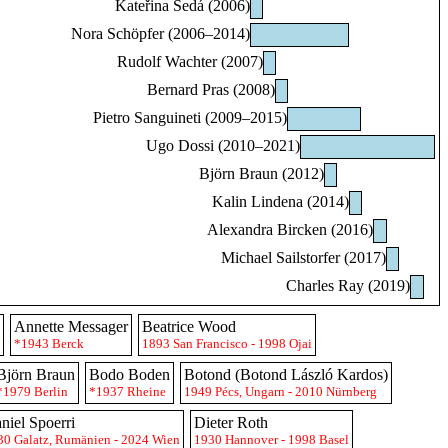
Kateřina Šedá (2006)
Nora Schöpfer (2006–2014)
Rudolf Wachter (2007)
Bernard Pras (2008)
Pietro Sanguineti (2009–2015)
Ugo Dossi (2010–2021)
Björn Braun (2012)
Kalin Lindena (2014)
Alexandra Bircken (2016)
Michael Sailstorfer (2017)
Charles Ray (2019)
Annette Messager
Beatrice Wood
*1943 Berck
1893 San Francisco - 1998 Ojai
Björn Braun
Bodo Boden
Botond (Botond László Kardos)
*1979 Berlin
*1937 Rheine
1949 Pécs, Ungarn - 2010 Nürnberg
niel Spoerri
Dieter Roth
30 Galatz, Rumänien - 2024 Wien
1930 Hannover - 1998 Basel