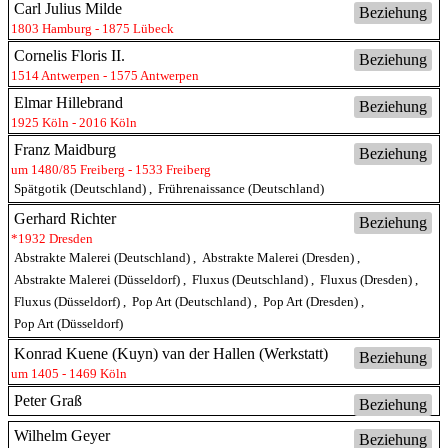
Carl Julius Milde
Beziehung
1803 Hamburg - 1875 Lübeck
Cornelis Floris II.
Beziehung
1514 Antwerpen - 1575 Antwerpen
Elmar Hillebrand
Beziehung
1925 Köln - 2016 Köln
Franz Maidburg
Beziehung
um 1480/85 Freiberg - 1533 Freiberg
Spätgotik (Deutschland)
,
Frührenaissance (Deutschland)
Gerhard Richter
Beziehung
*1932 Dresden
Abstrakte Malerei (Deutschland)
,
Abstrakte Malerei (Dresden)
,
Abstrakte Malerei (Düsseldorf)
,
Fluxus (Deutschland)
,
Fluxus (Dresden)
,
Fluxus (Düsseldorf)
,
Pop Art (Deutschland)
,
Pop Art (Dresden)
,
Pop Art (Düsseldorf)
Konrad Kuene (Kuyn) van der Hallen (Werkstatt)
Beziehung
um 1405 - 1469 Köln
Peter Graß
Beziehung
Wilhelm Geyer
Beziehung