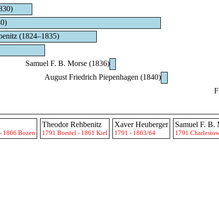
830)
0)
enitz (1824–1835)
Samuel F. B. Morse (1836)
August Friedrich Piepenhagen (1840)
F
Theodor Rehbenitz
Xaver Heuberger
Samuel F. B.
 - 1866 Bozen
1791 Borstel - 1861 Kiel
1791 - 1863/64
1791 Charlestow