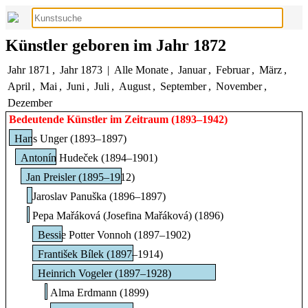
Künstler geboren im Jahr 1872
Jahr 1871
,
Jahr 1873
|
Alle Monate
,
Januar
,
Februar
,
März
,
April
,
Mai
,
Juni
,
Juli
,
August
,
September
,
November
,
Dezember
Bedeutende Künstler im Zeitraum (1893–1942)
Hans Unger (1893–1897)
Antonín Hudeček (1894–1901)
Jan Preisler (1895–1912)
Jaroslav Panuška (1896–1897)
Pepa Mařáková (Josefina Mařáková) (1896)
Bessie Potter Vonnoh (1897–1902)
František Bílek (1897–1914)
Heinrich Vogeler (1897–1928)
Alma Erdmann (1899)