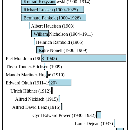
Konrad Krzyżanowski (1900–1914)
Richard Luksch (1900–1925)
Bernhard Pankok (1900–1926)
Albert Haueisen (1903)
William Nicholson (1904–1911)
Heinrich Rambold (1905)
Isidre Nonell (1906–1909)
Piet Mondrian (1908–1942)
Thyra Tonder-Erichsen (1909)
Manolo Martínez Hugué (1910)
Edward Okuń (1911–1920)
Ulrich Hübner (1912)
Alfred Nickisch (1915)
Alfred David Lenz (1916)
Cyril Edward Power (1930–1932)
Louis Dejean (1937)