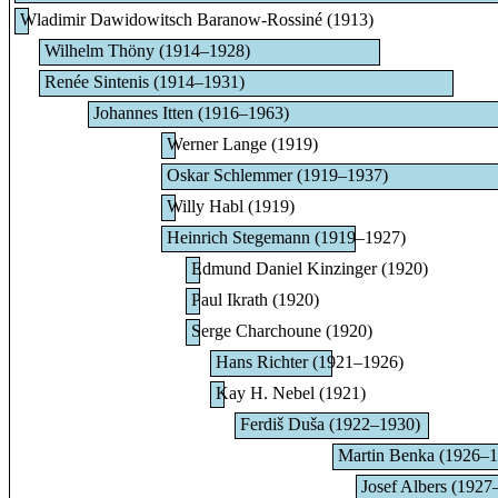
Wladimir Dawidowitsch Baranow-Rossiné (1913)
Wilhelm Thöny (1914–1928)
Renée Sintenis (1914–1931)
Johannes Itten (1916–1963)
Werner Lange (1919)
Oskar Schlemmer (1919–1937)
Willy Habl (1919)
Heinrich Stegemann (1919–1927)
Edmund Daniel Kinzinger (1920)
Paul Ikrath (1920)
Serge Charchoune (1920)
Hans Richter (1921–1926)
Kay H. Nebel (1921)
Ferdiš Duša (1922–1930)
Martin Benka (1926–1
Josef Albers (1927