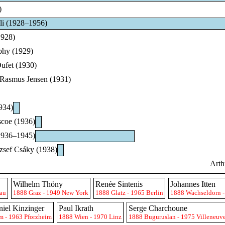
)
li (1928–1956)
1928)
phy (1929)
ufet (1930)
 Rasmus Jensen (1931)
1934)
coe (1936)
1936–1945)
zsef Csáky (1938)
Arth
Wilhelm Thöny
Renée Sintenis
Johannes Itten
au
1888 Graz - 1949 New York
1888 Glatz - 1965 Berlin
1888 Wachseldorn -
iel Kinzinger
Paul Ikrath
Serge Charchoune
m - 1963 Pforzheim
1888 Wien - 1970 Linz
1888 Buguruslan - 1975 Villeneuv