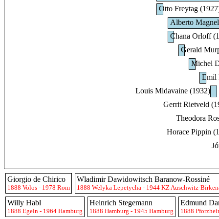
Otto Freytag (1927
Alberto Magnel
Chana Orloff (
Gerald Mur
Michel D
Emil
Louis Midavaine (1932)
Gerrit Rietveld (
Theodora Ros
Horace Pippin (
Jó
Giorgio de Chirico
Wladimir Dawidowitsch Baranow-Rossiné
1888 Volos - 1978 Rom
1888 Welyka Lepetycha - 1944 KZ Auschwitz-Birken
Willy Habl
Heinrich Stegemann
Edmund Dan
1888 Egeln - 1964 Hamburg
1888 Hamburg - 1945 Hamburg
1888 Pforzhei