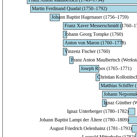
Martin Ferdinand Quadal (1750–1792)
Johann Baptist Hagenauer (1756–1759)
Franz Xaver Messerschmidt (1760–1
Johann Georg Tompke (1760)
Anton von Maron (1760–1778)
Vinzenz Fischer (1760)
Franz Anton Maulbertsch (Werksta
Joseph Roos (1765–1771)
Christian Kollonitsc
Matthias Schiffer
Johann Nepomuk 
Ignaz Günther (W
Ignaz Unterberger (1780–1782)
Johann Baptist Lampi der Ältere (1780–1809)
August Friedrich Oelenhainz (1781–1793)
Leopold Mitterhofer (1782)