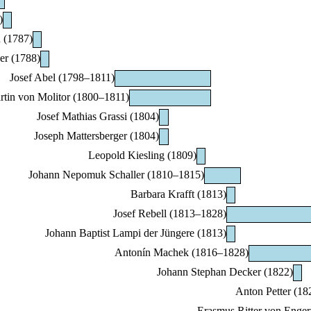
)
 (1787)
er (1788)
Josef Abel (1798–1811)
rtin von Molitor (1800–1811)
Josef Mathias Grassi (1804)
Joseph Mattersberger (1804)
Leopold Kiesling (1809)
Johann Nepomuk Schaller (1810–1815)
Barbara Krafft (1813)
Josef Rebell (1813–1828)
Johann Baptist Lampi der Jüngere (1813)
Antonín Machek (1816–1828)
Johann Stephan Decker (1822)
Anton Petter (18
Erasmus Ritter von Enger