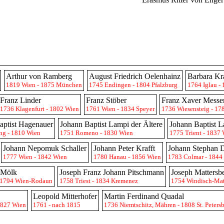
Arthur von Ramberg
August Friedrich Oelenhainz
Barbara Kra
1819 Wien - 1875 München
1745 Endingen - 1804 Pfalzburg
1764 Iglau -
Franz Linder
Franz Stöber
Franz Xaver Messe
1736 Klagenfurt - 1802 Wien
1761 Wien - 1834 Speyer
1736 Wiesensteig - 17
aptist Hagenauer
Johann Baptist Lampi der Ältere
Johann Baptist L
ng - 1810 Wien
1751 Romeno - 1830 Wien
1775 Trient - 1837
Johann Nepomuk Schaller
Johann Peter Krafft
Johann Stephan 
1777 Wien - 1842 Wien
1780 Hanau - 1856 Wien
1783 Colmar - 1844
 Mölk
Joseph Franz Johann Pitschmann
Joseph Mattersb
 1794 Wien-Rodaun
1758 Triest - 1834 Kremenez
1754 Windisch-Matr
Leopold Mitterhofer
Martin Ferdinand Quadal
1827 Wien
1761 - nach 1815
1736 Niemtschitz, Mähren - 1808 St. Peters