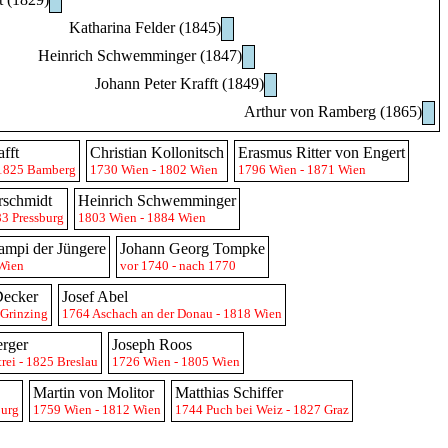
Katharina Felder (1845)
Heinrich Schwemminger (1847)
Johann Peter Krafft (1849)
Arthur von Ramberg (1865)
fft
Christian Kollonitsch
Erasmus Ritter von Engert
 1825 Bamberg
1730 Wien - 1802 Wien
1796 Wien - 1871 Wien
rschmidt
Heinrich Schwemminger
83 Pressburg
1803 Wien - 1884 Wien
ampi der Jüngere
Johann Georg Tompke
 Wien
vor 1740 - nach 1770
Decker
Josef Abel
 Grinzing
1764 Aschach an der Donau - 1818 Wien
erger
Joseph Roos
ei - 1825 Breslau
1726 Wien - 1805 Wien
Martin von Molitor
Matthias Schiffer
burg
1759 Wien - 1812 Wien
1744 Puch bei Weiz - 1827 Graz