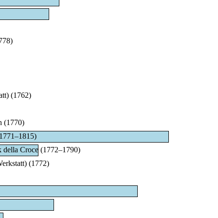
778)
tt) (1762)
h (1770)
 (1771–1815)
della Croce (1772–1790)
erkstatt) (1772)