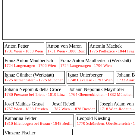
Anton Petter
Anton von Maron
Antonín Machek
1781 Wien - 1858 Wien
1731 Wien - 1808 Rom
1775 Podlažice - 1844 Prag
Franz Anton Maulbertsch
Franz Anton Maulbertsch (Werkstatt)
1724 Langenargen - 1796 Wien
1724 Langenargen - 1796 Wien
Ignaz Günther (Werkstatt)
Ignaz Unterberger
Johann B
1725 Altmannstein - 1775 München
1748 Cavalese - 1797 Wien
1732 Ainri
Johann Nepomuk della Croce
Johann Nepomuk Mayrhofer
1736 Pressano bei Trient - 1819 Linz
1764 Oberneukirchen - 1832 München
Josef Mathias Grassi
Josef Rebell
Joseph Adam von
1757 Wien - 1838 Dresden
1787 Wien - 1828 Dresden
1718 Wien-Rodaun -
Katharina Felder
Leopold Kiesling
1816 Ellenbogen bei Bezau - 1848 Berlin
1770 Schöneben, Oberösterreich - 
Vinzenz Fischer