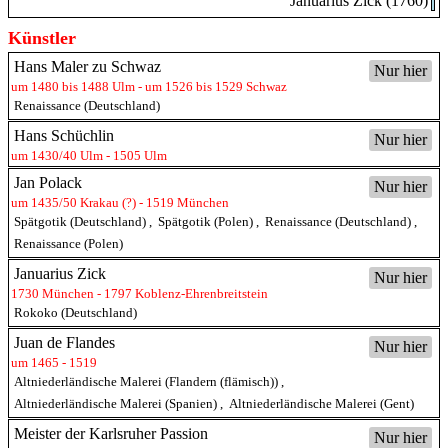
Januarius Zick (1760)
Künstler
Hans Maler zu Schwaz
Nur hier
um 1480 bis 1488 Ulm - um 1526 bis 1529 Schwaz
Renaissance (Deutschland)
Hans Schüchlin
Nur hier
um 1430/40 Ulm - 1505 Ulm
Jan Polack
Nur hier
um 1435/50 Krakau (?) - 1519 München
Spätgotik (Deutschland)
,
Spätgotik (Polen)
,
Renaissance (Deutschland)
,
Renaissance (Polen)
Januarius Zick
Nur hier
1730 München - 1797 Koblenz-Ehrenbreitstein
Rokoko (Deutschland)
Juan de Flandes
Nur hier
um 1465 - 1519
Altniederländische Malerei (Flandern (flämisch))
,
Altniederländische Malerei (Spanien)
,
Altniederländische Malerei (Gent)
Meister der Karlsruher Passion
Nur hier