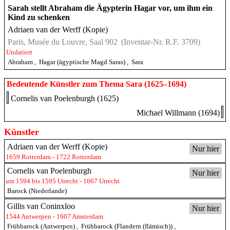
Sarah stellt Abraham die Ägypterin Hagar vor, um ihm ein
Kind zu schenken
Adriaen van der Werff (Kopie)
Paris, Musée du Louvre, Saal 902
(Inventar-Nr. R.F. 3709)
Undatiert
Abraham
,
Hagar (ägyptische Magd Saras)
,
Sara
Bedeutende Künstler zum Thema Sara (1625–1694)
Cornelis van Poelenburgh (1625)
Michael Willmann (1694)
Künstler
Adriaen van der Werff (Kopie)
Nur hier
1659 Rotterdam - 1722 Rotterdam
Cornelis van Poelenburgh
Nur hier
um 1594 bis 1595 Utrecht - 1667 Utrecht
Barock (Niederlande)
Gillis van Coninxloo
Nur hier
1544 Antwerpen - 1607 Amsterdam
Frühbarock (Antwerpen)
,
Frühbarock (Flandern (flämisch))
,