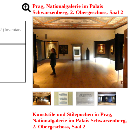
Prag, Nationalgalerie im Palais
Schwarzenberg, 2. Obergeschoss, Saal 2
2
(Inventar-
Kunststile und Stilepochen in Prag,
Nationalgalerie im Palais Schwarzenberg,
2. Obergeschoss, Saal 2