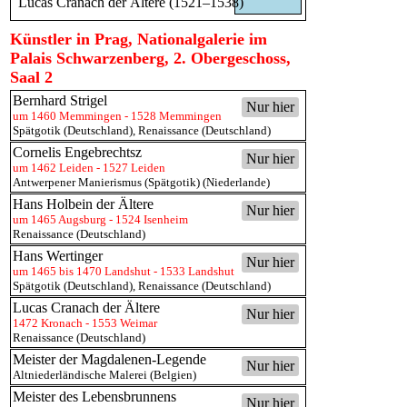
Lucas Cranach der Ältere (1521–1538)
Künstler in Prag, Nationalgalerie im
Palais Schwarzenberg, 2. Obergeschoss,
Saal 2
Bernhard Strigel
Nur hier
um 1460 Memmingen - 1528 Memmingen
Spätgotik (Deutschland)
,
Renaissance (Deutschland)
Cornelis Engebrechtsz
Nur hier
um 1462 Leiden - 1527 Leiden
Antwerpener Manierismus (Spätgotik) (Niederlande)
Hans Holbein der Ältere
Nur hier
um 1465 Augsburg - 1524 Isenheim
Renaissance (Deutschland)
Hans Wertinger
Nur hier
um 1465 bis 1470 Landshut - 1533 Landshut
Spätgotik (Deutschland)
,
Renaissance (Deutschland)
Lucas Cranach der Ältere
Nur hier
1472 Kronach - 1553 Weimar
Renaissance (Deutschland)
Meister der Magdalenen-Legende
Nur hier
Altniederländische Malerei (Belgien)
Meister des Lebensbrunnens
Nur hier