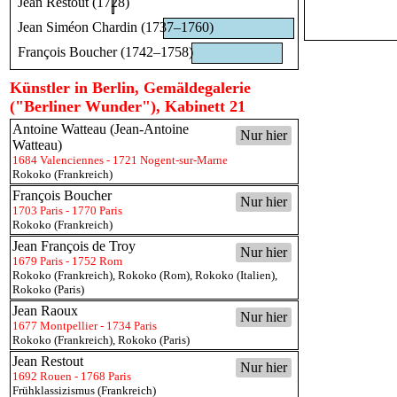
Jean Restout (1728)
Jean Siméon Chardin (1737–1760)
François Boucher (1742–1758)
Künstler in Berlin, Gemäldegalerie
("Berliner Wunder"), Kabinett 21
Antoine Watteau (Jean-Antoine
Nur hier
Watteau)
1684 Valenciennes - 1721 Nogent-sur-Marne
Rokoko (Frankreich)
François Boucher
Nur hier
1703 Paris - 1770 Paris
Rokoko (Frankreich)
Jean François de Troy
Nur hier
1679 Paris - 1752 Rom
Rokoko (Frankreich)
,
Rokoko (Rom)
,
Rokoko (Italien)
,
Rokoko (Paris)
Jean Raoux
Nur hier
1677 Montpellier - 1734 Paris
Rokoko (Frankreich)
,
Rokoko (Paris)
Jean Restout
Nur hier
1692 Rouen - 1768 Paris
Frühklassizismus (Frankreich)