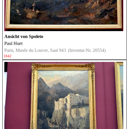
Ansicht von Spoleto
Paul Huet
Paris, Musée du Louvre, Saal 943
(Inventar-Nr. 20554)
1842