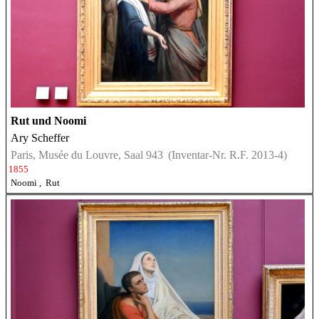
Rut und Noomi
Ary Scheffer
Paris, Musée du Louvre, Saal 943
(Inventar-Nr. R.F. 2013-4)
1855
Noomi
,
Rut