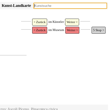
Kunst-Landkarte
im Künstler
< Zurück
Weiter >
im Museum
< Zurück
Weiter >
5
Stop >
zzo; Ascoli Piceno, Pinacoteca civica