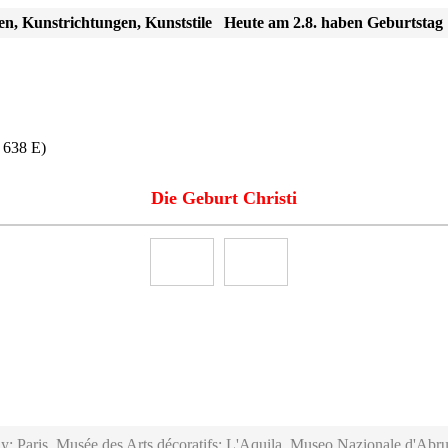
en, Kunstrichtungen, Kunststile
Heute am 2.8. haben Geburtstag
 638 E)
Die Geburt Christi
y; Paris, Musée des Arts décoratifs; L'Aquila, Museo Nazionale d'Abru