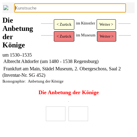
Die
im Künstler
< Zurück
Weiter >
Anbetung
der
im Museum
< Zurück
Weiter >
Könige
um 1530–1535
Albrecht Altdorfer (um 1480 - 1538 Regensburg)
Frankfurt am Main, Städel Museum, 2. Obergeschoss, Saal 2
(Inventar-Nr. SG 452)
Ikonographie:
Anbetung der Könige
Die Anbetung der Könige