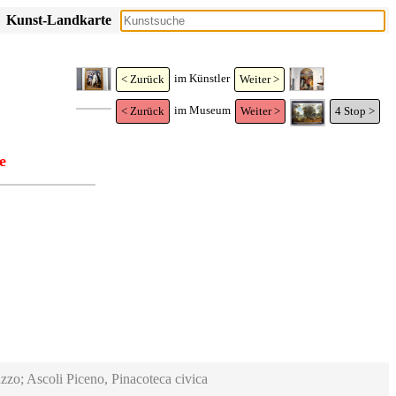
Kunst-Landkarte
im Künstler
< Zurück
Weiter >
im Museum
< Zurück
Weiter >
4
Stop >
e
zzo; Ascoli Piceno, Pinacoteca civica