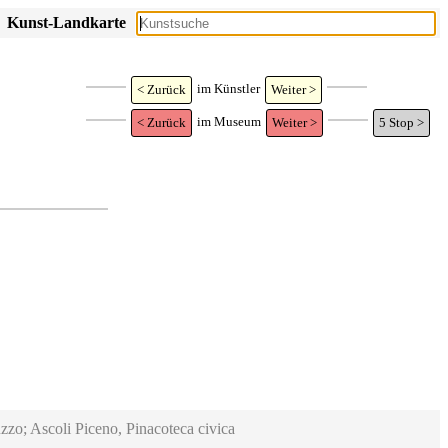
Kunst-Landkarte
im Künstler
< Zurück
Weiter >
im Museum
< Zurück
Weiter >
5
Stop >
zzo; Ascoli Piceno, Pinacoteca civica