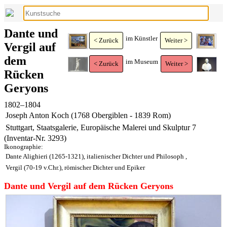
Dante und
im Künstler
< Zurück
Weiter >
Vergil auf
dem
im Museum
< Zurück
Weiter >
Rücken
Geryons
1802–1804
Joseph Anton Koch (1768 Obergiblen - 1839 Rom)
Stuttgart, Staatsgalerie, Europäische Malerei und Skulptur 7
(Inventar-Nr. 3293)
Ikonographie:
Dante Alighieri (1265-1321), italienischer Dichter und Philosoph
,
Vergil (70-19 v.Chr.), römischer Dichter und Epiker
Dante und Vergil auf dem Rücken Geryons