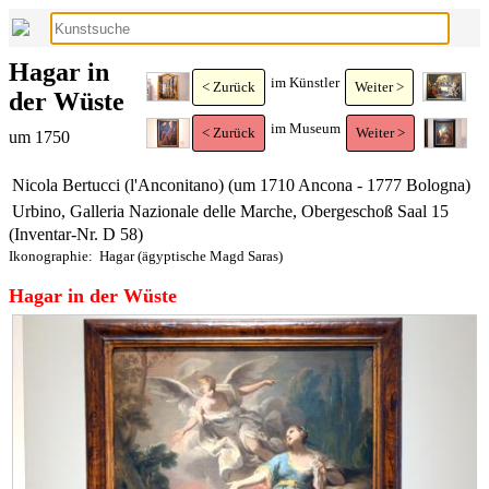
Hagar in
im Künstler
< Zurück
Weiter >
der Wüste
im Museum
< Zurück
Weiter >
um 1750
Nicola Bertucci (l'Anconitano) (um 1710 Ancona - 1777 Bologna)
Urbino, Galleria Nazionale delle Marche, Obergeschoß Saal 15
(Inventar-Nr. D 58)
Ikonographie:
Hagar (ägyptische Magd Saras)
Hagar in der Wüste