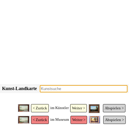
Kunst-Landkarte
im Künstler
< Zurück
Weiter >
Abspielen >
im Museum
< Zurück
Weiter >
Abspielen >