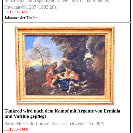
französische und spanische Malerei des 17. Jahrhunderts
(Inventar-Nr. 287 (1983.26))
um 1650–1655
Johannes der Täufer
Tankred wird nach dem Kampf mit Argante von Erminia
und Vafrino gepflegt
Paris, Musée du Louvre, Saal 721
(Inventar-Nr. 399)
um 1650–1660