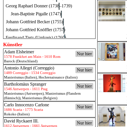
Georg Raphael Donner (1738–1739)
Jean-Baptiste Pigalle (1747)
Johann Gottfried Becker (1755)
Johann Gottfried Knöffler (1757)
Ferdinand Tietz (Umkreis) (1760)
Künstler
Jean-Honoré Fragonard (1761)
Adam Elsheimer
Gregorio Guglielmi (1766)
Nur hier
1578 Frankfurt am Main - 1610 Rom
Barock (Deutschland)
Martin Knoller (1784)
Antonio Allegri (Correggio)
Johann Jakob Müller (1805)
Nur hier
1489 Correggio - 1534 Correggio
Jean-Antoine-Marie Idrac (1878)
Manierismus (Italien)
,
Hochrenaissance (Italien)
Bartholomäus Spranger
Nur hier
1546 Antwerpen - 1611 Prag
Manierismus (Antwerpen)
,
Manierismus (Flandern
(flämisch))
,
Manierismus (Belgien)
Carlo Innocenzo Carlone
Nur hier
1686 Scaria - 1775 Scaria
Rokoko (Italien)
David Ryckaert III.
Nur hier
1612 Antwerpen - 1661 Antwerpen