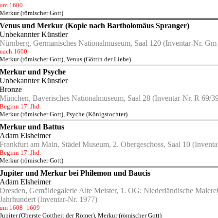
um 1600
Merkur (römischer Gott)
Venus und Merkur (Kopie nach Bartholomäus Spranger)
Unbekannter Künstler
Nürnberg, Germanisches Nationalmuseum, Saal 120
(Inventar-Nr. Gm
nach 1600
Merkur (römischer Gott)
,
Venus (Göttin der Liebe)
Merkur und Psyche
Unbekannter Künstler
Bronze
München, Bayerisches Nationalmuseum, Saal 28
(Inventar-Nr. R 69/3
Beginn 17. Jhd.
Merkur (römischer Gott)
,
Psyche (Königstochter)
Merkur und Battus
Adam Elsheimer
Frankfurt am Main, Städel Museum, 2. Obergeschoss, Saal 10
(Inventa
Beginn 17. Jhd.
Merkur (römischer Gott)
Jupiter und Merkur bei Philemon und Baucis
Adam Elsheimer
Dresden, Gemäldegalerie Alte Meister, 1. OG: Niederländische Malerei
Jahrhundert
(Inventar-Nr. 1977)
um 1608–1609
Jupiter (Oberste Gottheit der Römer)
,
Merkur (römischer Gott)