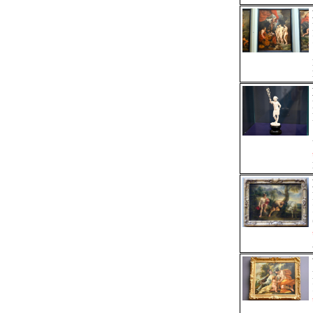
um 1724 Dresden - nach 1763
Johann Gottfried Knöffler
Nur hier
1715 Zschölkau - 1779 Dresden
Barock (Deutschland)
,
Klassizismus (Deutschland)
Johann Gregor van der Schardt
Nur hier
um 1530 Nimwegen - nach 1581
Manierismus (Niederlande)
,
Manierismus (Deutschland)
,
Manierismus (Nürnberg)
,
Spätrenaissance (Niederlande)
,
Spätrenaissance (Deutschland)
,
Spätrenaissance (Nürnberg)
Johann Jakob Müller
Nur hier
1765 Riga - 1832 Stuttgart
Klassizismus (Deutschland)
,
Klassizismus (Rom)
,
Klassizismus (Italien)
,
Klassizismus (Dresden)
Johann Michael Rottmayr
Nur hier
1654 Laufen (Salzach) - 1730 Wien
Barock (Österreich)
,
Barock (Wien)
Martin Knoller
Nur hier
1725 Steinach am Brenner - 1804 Mailand
Rokoko (Österreich)
,
Rokoko (Süddeutschland)
Matthias Bernhard Braun
Nur hier
1684 Sautens in Tirol - 1738 Prag
Barock (Böhmen)
Michael Kern
Nur hier
1580 Forchtenberg - 1649 Forchtenberg