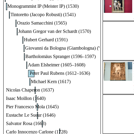
Monogrammist IP (Meister IP) (1530)
Tintoretto (Jacopo Robusti) (1541)
Orazio Samacchini (1565)
Johann Gregor van der Schardt (1570)
Hubert Gerhard (1591)
Giovanni da Bologna (Giambologna) (Werkstatt) (1595)
Bartholomäus Spranger (1596–1597)
Adam Elsheimer (1605–1608)
Peter Paul Rubens (1612–1636)
Michael Kern (1617)
Nicolas Chaperon (1637)
Isaac Moillon (1640)
Pier Francesco Mola (1645)
Eustache Le Sueur (1646)
Salvator Rosa (1663)
Carlo Innocenzo Carlone (1728)