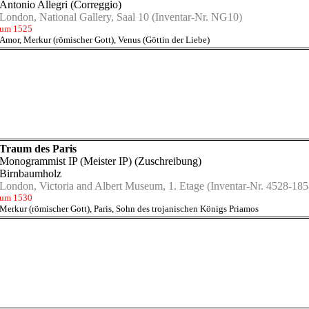
Antonio Allegri (Correggio)
London, National Gallery, Saal 10
(Inventar-Nr. NG10)
um 1525
Amor
,
Merkur (römischer Gott)
,
Venus (Göttin der Liebe)
Traum des Paris
Monogrammist IP (Meister IP)
(Zuschreibung)
Birnbaumholz
London, Victoria and Albert Museum, 1. Etage
(Inventar-Nr. 4528-185
um 1530
Merkur (römischer Gott)
,
Paris, Sohn des trojanischen Königs Priamos