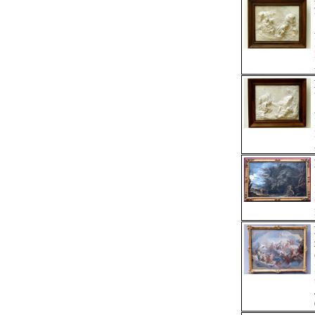
Nur hier
1615 Arenella - 1673 Rom
Barock (Italien)
,
Barock (Neapel)
Tintoretto (Jacopo Robusti)
Nur hier
1518 Venedig - 1594 Venedig
Manierismus (Italien)
,
Manierismus (Venedig)
Tommaso Porta
Nur hier
1686 Brescia - 1768 Verona
Klassizismus (Italien)