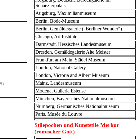
Schaezlerpalais
Augsburg, Maximilianmuseum
Berlin, Bode-Museum
Berlin, Gemäldegalerie ("Berliner Wunder")
Chicago, Art Institute
Darmstadt, Hessisches Landesmuseum
Dresden, Gemäldegalerie Alte Meister
Frankfurt am Main, Städel Museum
London, National Gallery
London, Victoria and Albert Museum
Mainz, Landesmuseum
8)
Modena, Galleria Estense
München, Bayerisches Nationalmuseum
Nürnberg, Germanisches Nationalmuseum
Paris, Musée du Louvre
Paris, Musée d’Orsay
Stilepochen und Kunststile Merkur
Prag, Nationalgalerie im Palais Schwarzenberg
(römischer Gott)
Prag, Nationalgalerie im Palais Sternberg