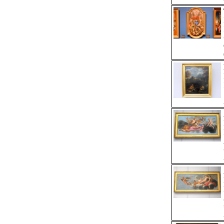
Monogrammist IP (Meister IP)
Nur hier
um 1490 - nach 1530
Renaissance (Deutschland)
,
Renaissance (Böhmen)
,
Renaissance (Süddeutschland)
,
Renaissance (Donauschule)
Moses van Uyttenbroeck
Nur hier
um 1595 Den Haag - um 1647 Den Haag
Moyses van Wtenbrouck
Nur hier
Den Haag - Den Haag
Barock (Niederlande)
Nicolas Chaperon
Nur hier
1612 Châteaudun - 1656 Lyon
Orazio Samacchini
Nur hier
1532 Bologna - 1577 Bologna
Manierismus (Rom)
,
Manierismus (Italien)
,
Manierismus
(Bologna)
,
Manierismus (Parma)
,
Spätrenaissance (Rom)
,
Spätrenaissance (Italien)
,
Spätrenaissance (Bologna)
,
Spätrenaissance (Parma)
Peter Paul Rubens
Nur hier
1577 Siegen - 1640 Antwerpen
Barock (Antwerpen)
,
Barock (Italien)
,
Barock (Belgien)
Pier Francesco Mola
Nur hier
1612 Coldrerio - 1666 Rom
Barock (Rom)
,
Barock (Italien)
Salvator Rosa