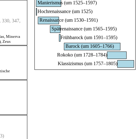
Manierismus (um 1525–1597)
Prag-Holešovice, Lapidarium
Hochrenaissance (um 1525)
Regensburg, Ostdeutsche Galerie
Renaissance (um 1530–1591)
, 330, 347,
Schleißheim, Staatsgalerie im Neuen Schloss
Spätrenaissance (um 1565–1595)
Schwäbisch Hall, Kunsthalle Würth, Ausstellung
"Leonhard Kern und Europa" vom 29.03. -
as
,
Minerva
Frühbarock (um 1591–1595)
03.10.2021
)
,
Zeus
Barock (um 1605–1766)
Stuttgart, Landesmuseum Württemberg
Rokoko (um 1728–1784)
Verona, Museo di Castelvecchio
Klassizismus (um 1757–1805)
Wien, Kunsthistorisches Museum
zische
Wien, Museum Oberes Belvedere
Wiesbaden, Museum Wiesbaden
3)