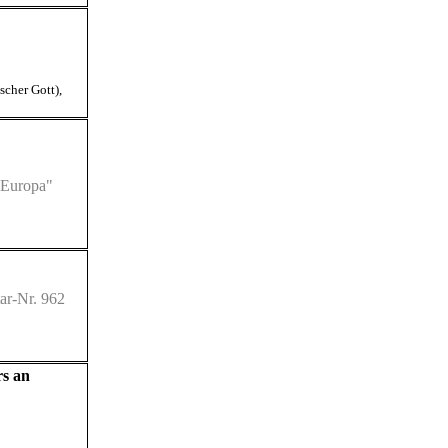
scher Gott)
,
 Europa"
ar-Nr. 962
rs an