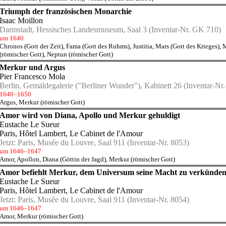
Triumph der französischen Monarchie
Isaac Moillon
Darmstadt, Hessisches Landesmuseum, Saal 3
(Inventar-Nr. GK 710)
um 1640
Chronos (Gott der Zeit)
,
Fama (Gott des Ruhms)
,
Justitia
,
Mars (Gott des Krieges)
,
M
(römischer Gott)
,
Neptun (römischer Gott)
Merkur und Argus
Pier Francesco Mola
Berlin, Gemäldegalerie ("Berliner Wunder"), Kabinett 26
(Inventar-Nr.
1640–1650
Argus
,
Merkur (römischer Gott)
Amor wird von Diana, Apollo und Merkur gehuldigt
Eustache Le Sueur
Paris, Hôtel Lambert
, Le Cabinet de l'Amour
Jetzt:
Paris, Musée du Louvre, Saal 911
(Inventar-Nr. 8053)
um 1646–1647
Amor
,
Apollon
,
Diana (Göttin der Jagd)
,
Merkur (römischer Gott)
Amor befiehlt Merkur, dem Universum seine Macht zu verkünde
Eustache Le Sueur
Paris, Hôtel Lambert
, Le Cabinet de l'Amour
Jetzt:
Paris, Musée du Louvre, Saal 911
(Inventar-Nr. 8054)
um 1646–1647
Amor
,
Merkur (römischer Gott)