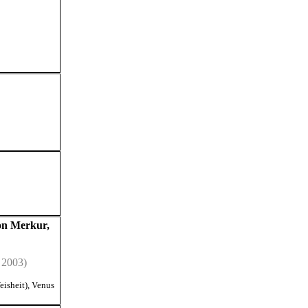
on Merkur,
 2003)
eisheit)
,
Venus