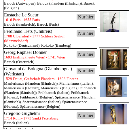
Barock (Antwerpen)
,
Barock (Flandern (flämisch))
,
Barock
(Belgien)
Eustache Le Sueur
Nur hier
1616 Paris - 1655 Paris
Barock (Frankreich)
,
Barock (Paris)
Ferdinand Tietz (Umkreis)
Nur hier
1708 Ulbersdorf - 1777 Schloss Seehof
(Memmelsdorf)
Rokoko (Deutschland)
,
Rokoko (Bamberg)
Georg Raphael Donner
Nur hier
1693 Essling (heute Wien) - 1741 Wien
Barock (Österreich)
Giovanni da Bologna (Giambologna)
Nur hier
(Werkstatt)
1529 Douai, Grafschaft Flandern - 1608 Florenz
Manierismus (Flandern (flämisch))
,
Manierismus (Italien)
,
Manierismus (Florenz)
,
Manierismus (Belgien)
,
Frühbarock
(Flandern (flämisch))
,
Frühbarock (Italien)
,
Frühbarock
(Florenz)
,
Frühbarock (Belgien)
,
Spätrenaissance (Flandern
(flämisch))
,
Spätrenaissance (Italien)
,
Spätrenaissance
(Florenz)
,
Spätrenaissance (Belgien)
Gregorio Guglielmi
Nur hier
1714 Rom - 1773 Sankt Petersburg
Barock (Italien)