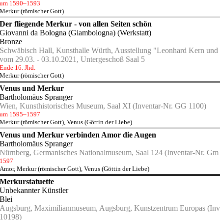
um 1590–1593
Merkur (römischer Gott)
Der fliegende Merkur - von allen Seiten schön
Giovanni da Bologna (Giambologna) (Werkstatt)
Bronze
Schwäbisch Hall, Kunsthalle Würth, Ausstellung "Leonhard Kern und
vom 29.03. - 03.10.2021, Untergeschoß Saal 5
Ende 16. Jhd.
Merkur (römischer Gott)
Venus und Merkur
Bartholomäus Spranger
Wien, Kunsthistorisches Museum, Saal XI
(Inventar-Nr. GG 1100)
um 1595–1597
Merkur (römischer Gott)
,
Venus (Göttin der Liebe)
Venus und Merkur verbinden Amor die Augen
Bartholomäus Spranger
Nürnberg, Germanisches Nationalmuseum, Saal 124
(Inventar-Nr. Gm
1597
Amor
,
Merkur (römischer Gott)
,
Venus (Göttin der Liebe)
Merkurstatuette
Unbekannter Künstler
Blei
Augsburg, Maximilianmuseum, Augsburg, Kunstzentrum Europas
(Inv
10198)