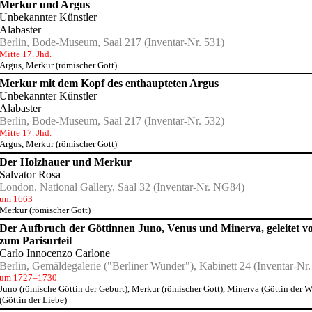
Merkur und Argus
Unbekannter Künstler
Alabaster
Berlin, Bode-Museum, Saal 217
(Inventar-Nr. 531)
Mitte 17. Jhd.
Argus
,
Merkur (römischer Gott)
Merkur mit dem Kopf des enthaupteten Argus
Unbekannter Künstler
Alabaster
Berlin, Bode-Museum, Saal 217
(Inventar-Nr. 532)
Mitte 17. Jhd.
Argus
,
Merkur (römischer Gott)
Der Holzhauer und Merkur
Salvator Rosa
London, National Gallery, Saal 32
(Inventar-Nr. NG84)
um 1663
Merkur (römischer Gott)
Der Aufbruch der Göttinnen Juno, Venus und Minerva, geleitet v
zum Parisurteil
Carlo Innocenzo Carlone
Berlin, Gemäldegalerie ("Berliner Wunder"), Kabinett 24
(Inventar-Nr.
um 1727–1730
Juno (römische Göttin der Geburt)
,
Merkur (römischer Gott)
,
Minerva (Göttin der W
(Göttin der Liebe)