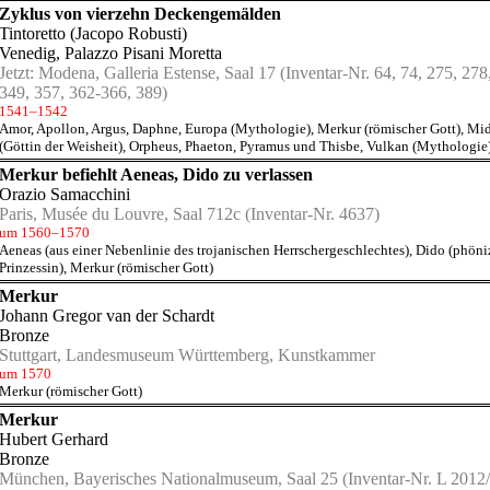
Zyklus von vierzehn Deckengemälden
Tintoretto (Jacopo Robusti)
Venedig, Palazzo Pisani Moretta
Jetzt:
Modena, Galleria Estense, Saal 17
(Inventar-Nr. 64, 74, 275, 278
349, 357, 362-366, 389)
1541–1542
Amor
,
Apollon
,
Argus
,
Daphne
,
Europa (Mythologie)
,
Merkur (römischer Gott)
,
Mid
(Göttin der Weisheit)
,
Orpheus
,
Phaeton
,
Pyramus und Thisbe
,
Vulkan (Mythologie
Merkur befiehlt Aeneas, Dido zu verlassen
Orazio Samacchini
Paris, Musée du Louvre, Saal 712c
(Inventar-Nr. 4637)
um 1560–1570
Aeneas (aus einer Nebenlinie des trojanischen Herrschergeschlechtes)
,
Dido (phöni
Prinzessin)
,
Merkur (römischer Gott)
Merkur
Johann Gregor van der Schardt
Bronze
Stuttgart, Landesmuseum Württemberg, Kunstkammer
um 1570
Merkur (römischer Gott)
Merkur
Hubert Gerhard
Bronze
München, Bayerisches Nationalmuseum, Saal 25
(Inventar-Nr. L 2012/