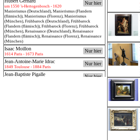
Hubert Gerhard
Nur hier
um 1550 ’s-Hertogenbosch - 1620
Manierismus (Deutschland)
,
Manierismus (Flandern
(flämisch))
,
Manierismus (Florenz)
,
Manierismus
(München)
,
Frühbarock (Deutschland)
,
Frühbarock
(Flandern (flämisch))
,
Frühbarock (Florenz)
,
Frühbarock
(München)
,
Renaissance (Deutschland)
,
Renaissance
(Flandern (flämisch))
,
Renaissance (Florenz)
,
Renaissance
(München)
Isaac Moillon
Nur hier
1614 Paris - 1673 Paris
Jean-Antoine-Marie Idrac
Nur hier
1849 Toulouse - 1884 Paris
Jean-Baptiste Pigalle
Nur hier
1714 Paris - 1785 Paris
Barock (Frankreich)
,
Barock (Paris)
,
Rokoko (Frankreich)
,
Rokoko (Paris)
Jean-Honoré Fragonard
Nur hier
1732 Grasse - 1806 Paris
Rokoko (Frankreich)
,
Rokoko (Italien)
Johann Bockhorst (Jan Boeckhorst)
Nur hier
1604 Münster - 1668 Antwerpen
Barock (Deutschland)
,
Barock (Flandern (flämisch))
,
Barock (Belgien)
Johann Gottfried Becker
Nur hier