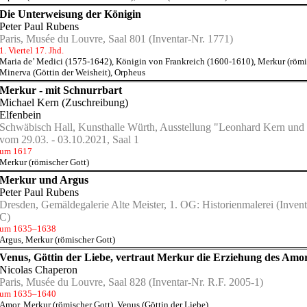
Die Unterweisung der Königin
Peter Paul Rubens
Paris, Musée du Louvre, Saal 801
(Inventar-Nr. 1771)
1. Viertel 17. Jhd.
Maria de’ Medici (1575-1642), Königin von Frankreich (1600-1610)
,
Merkur (römi
Minerva (Göttin der Weisheit)
,
Orpheus
Merkur - mit Schnurrbart
Michael Kern
(Zuschreibung)
Elfenbein
Schwäbisch Hall, Kunsthalle Würth, Ausstellung "Leonhard Kern und
vom 29.03. - 03.10.2021, Saal 1
um 1617
Merkur (römischer Gott)
Merkur und Argus
Peter Paul Rubens
Dresden, Gemäldegalerie Alte Meister, 1. OG: Historienmalerei
(Invent
C)
um 1635–1638
Argus
,
Merkur (römischer Gott)
Venus, Göttin der Liebe, vertraut Merkur die Erziehung des Amo
Nicolas Chaperon
Paris, Musée du Louvre, Saal 828
(Inventar-Nr. R.F. 2005-1)
um 1635–1640
Amor
,
Merkur (römischer Gott)
,
Venus (Göttin der Liebe)