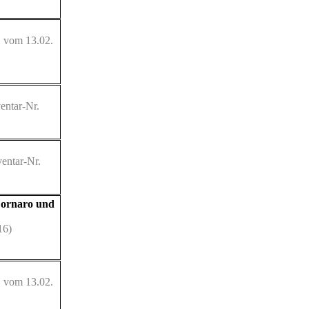
" vom 13.02.
entar-Nr.
entar-Nr.
Cornaro und
16)
" vom 13.02.