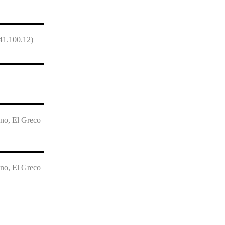
41.100.12)
ano, El Greco
ano, El Greco