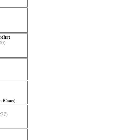
rehrt
00)
er Römer)
277)