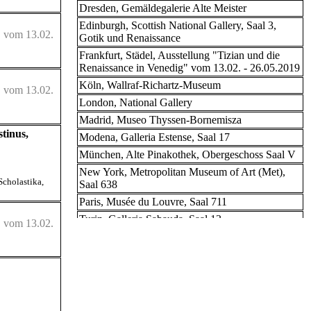
Dresden, Gemäldegalerie Alte Meister
Edinburgh, Scottish National Gallery, Saal 3,
" vom 13.02.
Gotik und Renaissance
Frankfurt, Städel, Ausstellung "Tizian und die
Renaissance in Venedig" vom 13.02. - 26.05.2019
Köln, Wallraf-Richartz-Museum
" vom 13.02.
London, National Gallery
Madrid, Museo Thyssen-Bornemisza
tinus,
Modena, Galleria Estense, Saal 17
München, Alte Pinakothek, Obergeschoss Saal V
New York, Metropolitan Museum of Art (Met),
Scholastika
,
Saal 638
Paris, Musée du Louvre, Saal 711
Turin, Galleria Sabauda, Saal 13
" vom 13.02.
Verona, Museo di Castelvecchio, Saal 22
Wien, Kunsthistorisches Museum, Saal XV