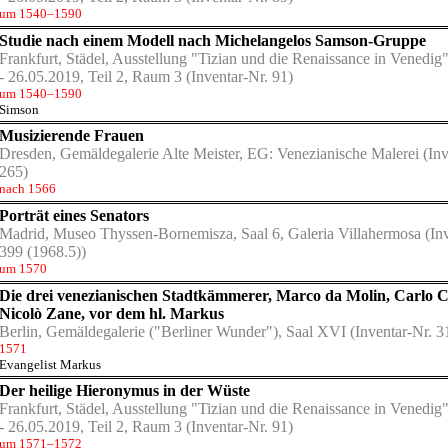
um 1540–1590
Studie nach einem Modell nach Michelangelos Samson-Gruppe
Frankfurt, Städel, Ausstellung "Tizian und die Renaissance in Venedig
- 26.05.2019, Teil 2, Raum 3
(Inventar-Nr. 91)
um 1540–1590
Simson
Musizierende Frauen
Dresden, Gemäldegalerie Alte Meister, EG: Venezianische Malerei
(Inv
265)
nach 1566
Porträt eines Senators
Madrid, Museo Thyssen-Bornemisza, Saal 6, Galeria Villahermosa
(Inv
399 (1968.5))
um 1570
Die drei venezianischen Stadtkämmerer, Marco da Molin, Carlo 
Nicolò Zane, vor dem hl. Markus
Berlin, Gemäldegalerie ("Berliner Wunder"), Saal XVI
(Inventar-Nr. 3
1571
Evangelist Markus
Der heilige Hieronymus in der Wüste
Frankfurt, Städel, Ausstellung "Tizian und die Renaissance in Venedig
- 26.05.2019, Teil 2, Raum 3
(Inventar-Nr. 91)
um 1571–1572