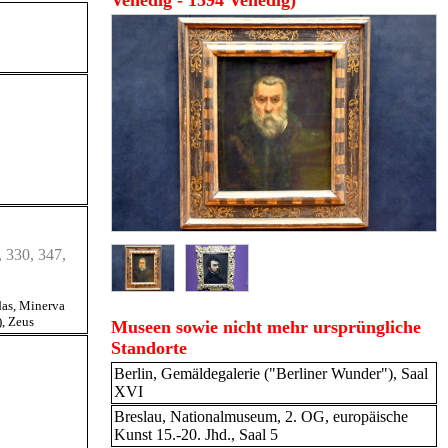
Venedig - 1594 Venedig)
, 330, 347,
as
,
Minerva
)
,
Zeus
Museen sowie nicht mehr ursprüngliche
Standorte
Berlin, Gemäldegalerie ("Berliner Wunder"), Saal
XVI
Breslau, Nationalmuseum, 2. OG, europäische
Kunst 15.-20. Jhd., Saal 5