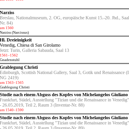
Narziss
Breslau, Nationalmuseum, 2. OG, europäische Kunst 15.-20. Jhd., Saal
Nr. 84)
um 1560
Narziss (Narcissus)
Hl. Dreieinigkeit
Venedig, Chiesa di San Girolamo
Jetzt:
Turin, Galleria Sabauda, Saal 13
1561–1562
Gnadenstuhl
Grablegung Christi
Edinburgh, Scottish National Gallery, Saal 3, Gotik und Renaissance
(I
NG 2419)
um 1563–1565
Grablegung Christi
Studie nach einem Abguss des Kopfes von Michelangelos Giuliano 
Frankfurt, Städel, Ausstellung "Tizian und die Renaissance in Venedig
- 26.05.2019, Teil 2, Raum 3
(Inventar-Nr. 88)
um 1540–1590
Studie nach einem Abguss des Kopfes von Michelangelos Giuliano 
Frankfurt, Städel, Ausstellung "Tizian und die Renaissance in Venedig
- 26.05.2019, Teil 2, Raum 3
(Inventar-Nr. 89)