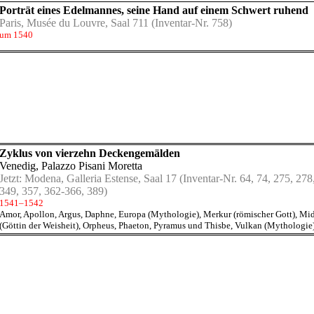
Porträt eines Edelmannes, seine Hand auf einem Schwert ruhend
Paris, Musée du Louvre, Saal 711
(Inventar-Nr. 758)
um 1540
Zyklus von vierzehn Deckengemälden
Venedig, Palazzo Pisani Moretta
Jetzt:
Modena, Galleria Estense, Saal 17
(Inventar-Nr. 64, 74, 275, 278
349, 357, 362-366, 389)
1541–1542
Amor
,
Apollon
,
Argus
,
Daphne
,
Europa (Mythologie)
,
Merkur (römischer Gott)
,
Mid
(Göttin der Weisheit)
,
Orpheus
,
Phaeton
,
Pyramus und Thisbe
,
Vulkan (Mythologie