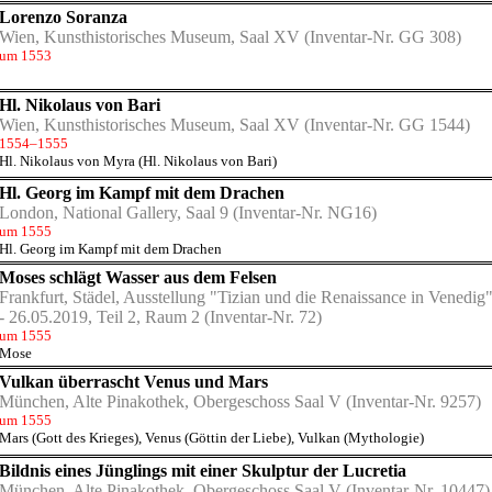
Lorenzo Soranza
Wien, Kunsthistorisches Museum, Saal XV
(Inventar-Nr. GG 308)
um 1553
Hl. Nikolaus von Bari
Wien, Kunsthistorisches Museum, Saal XV
(Inventar-Nr. GG 1544)
1554–1555
Hl. Nikolaus von Myra (Hl. Nikolaus von Bari)
Hl. Georg im Kampf mit dem Drachen
London, National Gallery, Saal 9
(Inventar-Nr. NG16)
um 1555
Hl. Georg im Kampf mit dem Drachen
Moses schlägt Wasser aus dem Felsen
Frankfurt, Städel, Ausstellung "Tizian und die Renaissance in Venedig
- 26.05.2019, Teil 2, Raum 2
(Inventar-Nr. 72)
um 1555
Mose
Vulkan überrascht Venus und Mars
München, Alte Pinakothek, Obergeschoss Saal V
(Inventar-Nr. 9257)
um 1555
Mars (Gott des Krieges)
,
Venus (Göttin der Liebe)
,
Vulkan (Mythologie)
Bildnis eines Jünglings mit einer Skulptur der Lucretia
München, Alte Pinakothek, Obergeschoss Saal V
(Inventar-Nr. 10447)