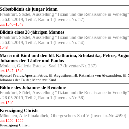
Selbstbildnis als junger Mann
 in Venedig" vom 13.02. - 26.05.2019 (1547–1578)
Frankfurt, Städel, Ausstellung "Tizian und die Renaissance in Venedig
- 26.05.2019, Teil 2, Raum 1
(Inventar-Nr. 57)
um 1546–1548
Bildnis eines 28-jährigen Mannes
Frankfurt, Städel, Ausstellung "Tizian und die Renaissance in Venedig
- 26.05.2019, Teil 2, Raum 1
(Inventar-Nr. 54)
)
1548
Maria mit Kind und den hll. Katharina, Scholastika, Petrus, Augus
Johannes der Täufer und Paulus
Modena, Galleria Estense, Saal 17
(Inventar-Nr. 237)
um 1547–1549
Apostel Paulus
,
Apostel Petrus
,
Hl. Augustinus
,
Hl. Katharina von Alexandrien
,
Hl. 
Johannes der Täufer
,
Maria mit Kind
Bildnis des Johannes de Renialme
Frankfurt, Städel, Ausstellung "Tizian und die Renaissance in Venedig
- 26.05.2019, Teil 2, Raum 1
(Inventar-Nr. 56)
um 1549
Kreuzigung Christi
München, Alte Pinakothek, Obergeschoss Saal V
(Inventar-Nr. 4590)
um 1550–1555
Kreuzigung Christi
 (1580)