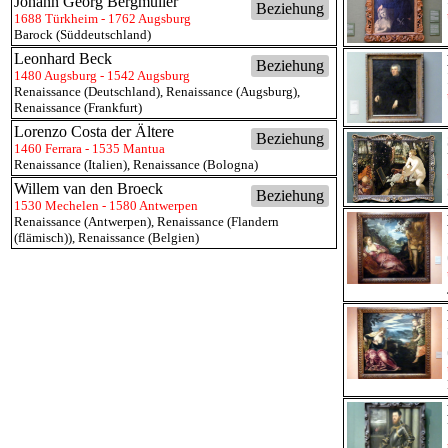
Johann Georg Bergmüller
Beziehung
1688 Türkheim - 1762 Augsburg
Barock (Süddeutschland)
Leonhard Beck
Beziehung
1480 Augsburg - 1542 Augsburg
Renaissance (Deutschland)
,
Renaissance (Augsburg)
,
Renaissance (Frankfurt)
Lorenzo Costa der Ältere
Beziehung
1460 Ferrara - 1535 Mantua
Renaissance (Italien)
,
Renaissance (Bologna)
Willem van den Broeck
Beziehung
1530 Mechelen - 1580 Antwerpen
Renaissance (Antwerpen)
,
Renaissance (Flandern
(flämisch))
,
Renaissance (Belgien)