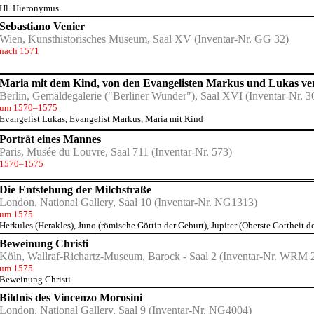
Hl. Hieronymus
Sebastiano Venier
Wien, Kunsthistorisches Museum, Saal XV
(Inventar-Nr. GG 32)
nach 1571
Maria mit dem Kind, von den Evangelisten Markus und Lukas ve
Berlin, Gemäldegalerie ("Berliner Wunder"), Saal XVI
(Inventar-Nr. 3
um 1570–1575
Evangelist Lukas
,
Evangelist Markus
,
Maria mit Kind
Porträt eines Mannes
Paris, Musée du Louvre, Saal 711
(Inventar-Nr. 573)
1570–1575
Die Entstehung der Milchstraße
London, National Gallery, Saal 10
(Inventar-Nr. NG1313)
um 1575
Herkules (Herakles)
,
Juno (römische Göttin der Geburt)
,
Jupiter (Oberste Gottheit d
Beweinung Christi
Köln, Wallraf-Richartz-Museum, Barock - Saal 2
(Inventar-Nr. WRM 
um 1575
Beweinung Christi
Bildnis des Vincenzo Morosini
London, National Gallery, Saal 9
(Inventar-Nr. NG4004)