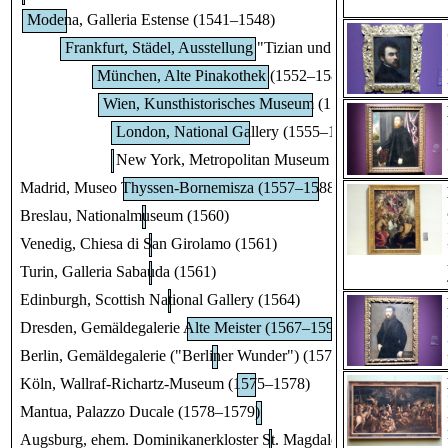
Modena, Galleria Estense (1541–1548)
Frankfurt, Städel, Ausstellung "Tizian und die Renaissance
München, Alte Pinakothek (1552–1580)
Wien, Kunsthistorisches Museum (1553–1587)
London, National Gallery (1555–1577)
New York, Metropolitan Museum of Art (Met) (1555
Madrid, Museo Thyssen-Bornemisza (1557–1588)
Breslau, Nationalmuseum (1560)
Venedig, Chiesa di San Girolamo (1561)
Turin, Galleria Sabauda (1561)
Edinburgh, Scottish National Gallery (1564)
Dresden, Gemäldegalerie Alte Meister (1567–1590)
Berlin, Gemäldegalerie ("Berliner Wunder") (1571–1572)
Köln, Wallraf-Richartz-Museum (1575–1578)
Mantua, Palazzo Ducale (1578–1579)
Augsburg, ehem. Dominikanerkloster St. Magdalena, Klosterkirche