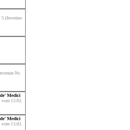
 5
(Inventar-
nventar-Nr.
de' Medici
" vom 13.02.
de' Medici
" vom 13.02.