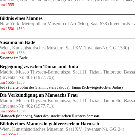
um 1555
Bildnis eines Mannes
New York, Metropolitan Museum of Art (Met), Saal 638
(Inventar-Nr. 
um 1550–1560
Susanna im Bade
Wien, Kunsthistorisches Museum, Saal XV
(Inventar-Nr. GG 1530)
um 1555–1556
Susanna im Bade
Begegnung zwischen Tamar und Juda
Madrid, Museo Thyssen-Bornemisza, Saal 11, Tizian. Tintoretto, Bass
(Inventar-Nr. 401 (1977.70))
um 1555–1559
Juda (vierte Sohn des Stammvaters Jakobs)
,
Tamar (Schwiegertochter Judas)
Die Verkündigung an Manoachs Frau
Madrid, Museo Thyssen-Bornemisza, Saal 11, Tizian. Tintoretto, Bass
(Inventar-Nr. 402 (1977.71))
um 1555–1559
Manoach (Manoah), Vater des israelitischen Richters Samson
Bildnis eines Mannes in goldverziertem Harnisch
Wien, Kunsthistorisches Museum, Saal XV
(Inventar-Nr. GG 24)
um 1555–1560