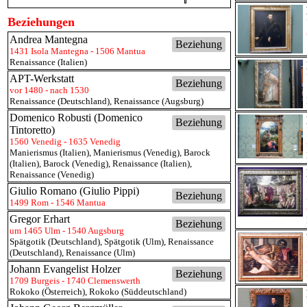
Beziehungen
Andrea Mantegna
Beziehung
1431 Isola Mantegna - 1506 Mantua
Renaissance (Italien)
APT-Werkstatt
Beziehung
vor 1480 - nach 1530
Renaissance (Deutschland)
,
Renaissance (Augsburg)
Domenico Robusti (Domenico
Beziehung
Tintoretto)
1560 Venedig - 1635 Venedig
Manierismus (Italien)
,
Manierismus (Venedig)
,
Barock
(Italien)
,
Barock (Venedig)
,
Renaissance (Italien)
,
Renaissance (Venedig)
Giulio Romano (Giulio Pippi)
Beziehung
1499 Rom - 1546 Mantua
Gregor Erhart
Beziehung
um 1465 Ulm - 1540 Augsburg
Spätgotik (Deutschland)
,
Spätgotik (Ulm)
,
Renaissance
(Deutschland)
,
Renaissance (Ulm)
Johann Evangelist Holzer
Beziehung
1709 Burgeis - 1740 Clemenswerth
Rokoko (Österreich)
,
Rokoko (Süddeutschland)