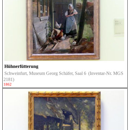
Hühnerfütterung
Schweinfurt, Museum Georg Schäfer, Saal 6
(Inventar-Nr. MGS
2181)
1862