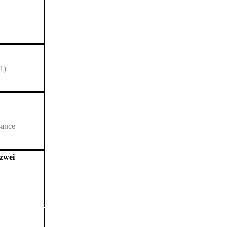
1)
sance
zwei