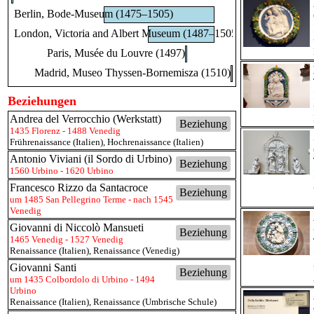
Berlin, Bode-Museum (1475–1505)
London, Victoria and Albert Museum (1487–1505)
Paris, Musée du Louvre (1497)
Madrid, Museo Thyssen-Bornemisza (1510)
Beziehungen
Andrea del Verrocchio (Werkstatt)
Beziehung
1435 Florenz - 1488 Venedig
Frührenaissance (Italien)
,
Hochrenaissance (Italien)
Antonio Viviani (il Sordo di Urbino)
Beziehung
1560 Urbino - 1620 Urbino
Francesco Rizzo da Santacroce
Beziehung
um 1485 San Pellegrino Terme - nach 1545
Venedig
Giovanni di Niccolò Mansueti
Beziehung
1465 Venedig - 1527 Venedig
Renaissance (Italien)
,
Renaissance (Venedig)
Giovanni Santi
Beziehung
um 1435 Colbordolo di Urbino - 1494
Urbino
Renaissance (Italien)
,
Renaissance (Umbrische Schule)