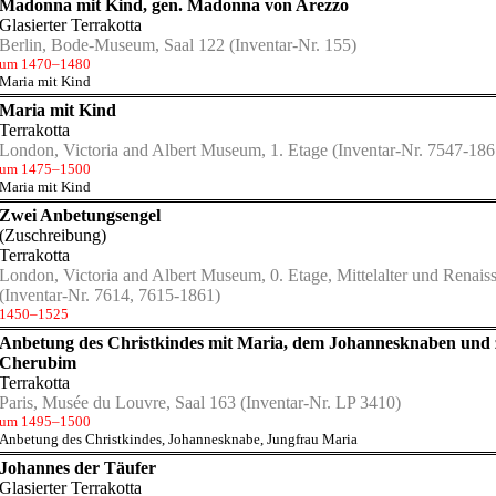
Madonna mit Kind, gen. Madonna von Arezzo
Glasierter Terrakotta
Berlin, Bode-Museum, Saal 122
(Inventar-Nr. 155)
um 1470–1480
Maria mit Kind
Maria mit Kind
Terrakotta
London, Victoria and Albert Museum, 1. Etage
(Inventar-Nr. 7547-186
um 1475–1500
Maria mit Kind
Zwei Anbetungsengel
(Zuschreibung)
Terrakotta
London, Victoria and Albert Museum, 0. Etage, Mittelalter und Renais
(Inventar-Nr. 7614, 7615-1861)
1450–1525
Anbetung des Christkindes mit Maria, dem Johannesknaben und 
Cherubim
Terrakotta
Paris, Musée du Louvre, Saal 163
(Inventar-Nr. LP 3410)
um 1495–1500
Anbetung des Christkindes
,
Johannesknabe
,
Jungfrau Maria
Johannes der Täufer
Glasierter Terrakotta