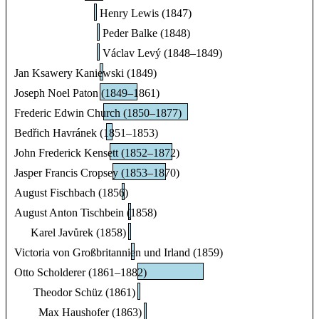
Henry Lewis (1847)
Peder Balke (1848)
Václav Levý (1848–1849)
Jan Ksawery Kaniewski (1849)
Joseph Noel Paton (1849–1861)
Frederic Edwin Church (1850–1877)
Bedřich Havránek (1851–1853)
John Frederick Kensett (1852–1872)
Jasper Francis Cropsey (1853–1870)
August Fischbach (1856)
August Anton Tischbein (1858)
Karel Javůrek (1858)
Victoria von Großbritannien und Irland (1859)
Otto Scholderer (1861–1882)
Theodor Schüz (1861)
Max Haushofer (1863)