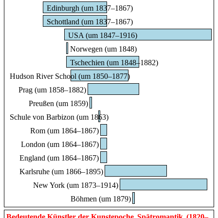
Edinburgh (um 1837–1867)
Schottland (um 1837–1867)
USA (um 1847–1916)
Norwegen (um 1848)
Tschechien (um 1848–1882)
Hudson River School (um 1850–1877)
Prag (um 1858–1882)
Preußen (um 1859)
Schule von Barbizon (um 1863)
Rom (um 1864–1867)
London (um 1864–1867)
England (um 1864–1867)
Karlsruhe (um 1866–1895)
New York (um 1873–1914)
Böhmen (um 1879)
Bedeutende Künstler der Kunstepoche
Spätromantik
(1820–