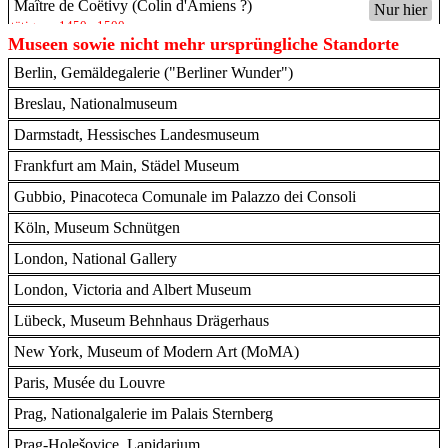
Maître de Coëtivy (Colin d'Amiens ?)
Nur hier
tätig um 1450 - 1500
Museen sowie nicht mehr ursprüngliche Standorte
Perino del Vaga (Pietro Buonaccorsi)
Nur hier
Berlin, Gemäldegalerie ("Berliner Wunder")
1501 Florenz - 1547 Rom
Renaissance (Rom)
,
Renaissance (Italien)
,
Renaissance (Florenz)
,
Breslau, Nationalmuseum
Renaissance (Genua)
Darmstadt, Hessisches Landesmuseum
Peter Paul Rubens (Werkstatt)
Nur hier
1577 Siegen - 1640 Antwerpen
Frankfurt am Main, Städel Museum
Barock (Antwerpen)
,
Barock (Flandern (flämisch))
,
Barock (Belgien)
Gubbio, Pinacoteca Comunale im Palazzo dei Consoli
Sebastiano del Piombo
Nur hier
Köln, Museum Schnütgen
um 1485 Venedig - 1547 Rom
Renaissance (Italien)
,
Renaissance (Venedig)
London, National Gallery
Virgilio Nucci
Nur hier
London, Victoria and Albert Museum
1545 Gubbio - 1621
Lübeck, Museum Behnhaus Drägerhaus
New York, Museum of Modern Art (MoMA)
Paris, Musée du Louvre
Prag, Nationalgalerie im Palais Sternberg
Prag-Holešovice, Lapidarium