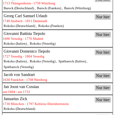
1713 Thüngersheim - 1759 Würzburg
Barock (Deutschland)
,
Barock (Franken)
,
Barock (Würzburg)
Georg Carl Samuel Urlaub
Nur hier
1749 Ansbach - 1811 Darmstadt
Rokoko (Deutschland)
,
Rokoko (Franken)
Giovanni Battista Tiepolo
Nur hier
1696 Venedig - 1770 Madrid
Rokoko (Italien)
,
Rokoko (Venedig)
Giovanni Domenico Tiepolo
Nur hier
1727 Venedig - 1804 Venedig
Rokoko (Italien)
,
Rokoko (Venedig)
,
Spätbarock (Italien)
,
Spätbarock (Venedig)
Jacob von Sandrart
Nur hier
1630 Frankfurt - 1708 Nürnberg
Jan Joost van Cossiau
Nur hier
um 1664 - um 1733
Januarius Zick
Nur hier
1730 München - 1797 Koblenz-Ehrenbreitstein
Rokoko (Deutschland)