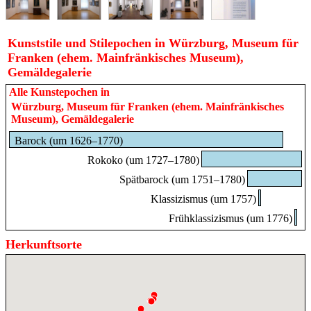
Johann Kupetzky
Nur hier
um 1667 Bazin/Bösing - 1740 Nürnberg
Kunststile und Stilepochen in Würzburg, Museum für
Barock (Böhmen)
Franken (ehem. Mainfränkisches Museum),
Johann Matthäus von Merian
Nur hier
Gemäldegalerie
1659 Frankfurt - 1716 Frankfurt
Alle Kunstepochen in
Johann Nicolaus Treu
Nur hier
Würzburg, Museum für Franken (ehem. Mainfränkisches
1734 Bamberg - 1786 Würzburg
Museum), Gemäldegalerie
Johann Peter Wagner
Nur hier
Barock (um 1626–1770)
1730 Obertheres - 1809 Würzburg
Rokoko (Deutschland)
,
Rokoko (Mainfranken)
,
Rokoko (um 1727–1780)
Frühklassizismus (Deutschland)
,
Frühklassizismus (Mainfranken)
Spätbarock (um 1751–1780)
Johann Rudolf Byss
Nur hier
Klassizismus (um 1757)
1660 Chur - 1738 Würzburg
Frühklassizismus (um 1776)
Barock (Schweiz)
Johannes (Johann) Zick
Nur hier
Herkunftsorte
1702 Lachen - 1762 Würzburg
Barock (Deutschland)
,
Barock (Süddeutschland)
,
Barock (Würzburg)
Lorenzo Baldissera Tiepolo
Nur hier
1736 Venedig - 1776 Madrid