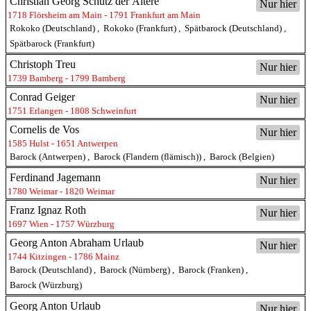
Christian Georg Schütz der Ältere
Nur hier
Johann Georg Fellwöck (1775)
1718 Flörsheim am Main - 1791 Frankfurt am Main
Rokoko (Deutschland)
,
Rokoko (Frankfurt)
,
Spätbarock (Deutschland)
,
Januarius Zick (Umkreis) (1775)
Spätbarock (Frankfurt)
Johann Peter Wagner (1776)
Christoph Treu
Nur hier
Christoph Treu (1780)
1739 Bamberg - 1799 Bamberg
Christian Georg Schütz der Ältere (1780)
Conrad Geiger
Nur hier
Conrad Geiger (1798)
1751 Erlangen - 1808 Schweinfurt
Margarethe Geiger (1804)
Cornelis de Vos
Nur hier
1585 Hulst - 1651 Antwerpen
Ferdinand Jagemann (1816)
Barock (Antwerpen)
,
Barock (Flandern (flämisch))
,
Barock (Belgien)
Ferdinand Jagemann
Nur hier
1780 Weimar - 1820 Weimar
Franz Ignaz Roth
Nur hier
1697 Wien - 1757 Würzburg
Georg Anton Abraham Urlaub
Nur hier
1744 Kitzingen - 1786 Mainz
Barock (Deutschland)
,
Barock (Nürnberg)
,
Barock (Franken)
,
Barock (Würzburg)
Georg Anton Urlaub
Nur hier