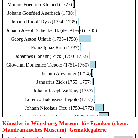
Markus Friedrich Kleinert (1727)
Johann Gottfried Auerbach (1730)
Johann Rudolf Byss (1734–1735)
Johann Joseph Scheubel II. (der Ältere) (1735)
Georg Anton Urlaub (1735–1753)
Franz Ignaz Roth (1737)
Johannes (Johann) Zick (1750–1752)
Giovanni Domenico Tiepolo (1751–1760)
Johann Anwander (1754)
Januarius Zick (1755–1757)
Johann Joseph Zoffany (1757)
Lorenzo Baldissera Tiepolo (1757)
Johann Nicolaus Treu (1759–1772)
Georg Carl Samuel Urlaub (1765–1779)
Künstler in Würzburg, Museum für Franken (ehem.
Georg Anton Abraham Urlaub (1770)
Mainfränkisches Museum), Gemäldegalerie
Johann Joseph Scheubel III. (der Jüngere) (1772)