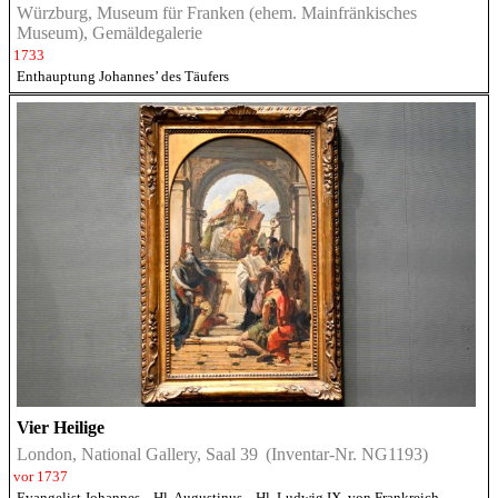
Würzburg, Museum für Franken (ehem. Mainfränkisches
Museum), Gemäldegalerie
1733
Enthauptung Johannes’ des Täufers
Vier Heilige
London, National Gallery, Saal 39
(Inventar-Nr. NG1193)
vor 1737
Evangelist Johannes
,
Hl. Augustinus
,
Hl. Ludwig IX. von Frankreich