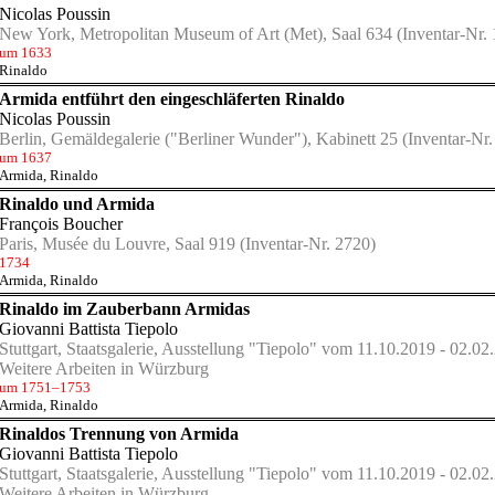
Nicolas Poussin
New York, Metropolitan Museum of Art (Met), Saal 634
(Inventar-Nr. 
um 1633
Rinaldo
Armida entführt den eingeschläferten Rinaldo
Nicolas Poussin
Berlin, Gemäldegalerie ("Berliner Wunder"), Kabinett 25
(Inventar-Nr.
um 1637
Armida
,
Rinaldo
Rinaldo und Armida
François Boucher
Paris, Musée du Louvre, Saal 919
(Inventar-Nr. 2720)
1734
Armida
,
Rinaldo
Rinaldo im Zauberbann Armidas
Giovanni Battista Tiepolo
Stuttgart, Staatsgalerie, Ausstellung "Tiepolo" vom 11.10.2019 - 02.02.
Weitere Arbeiten in Würzburg
um 1751–1753
Armida
,
Rinaldo
Rinaldos Trennung von Armida
Giovanni Battista Tiepolo
Stuttgart, Staatsgalerie, Ausstellung "Tiepolo" vom 11.10.2019 - 02.02.
Weitere Arbeiten in Würzburg