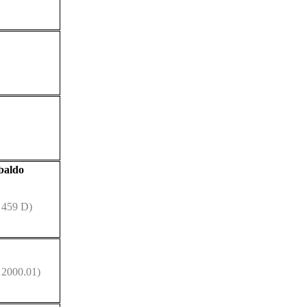
baldo
 459 D)
 2000.01)