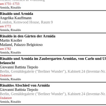
um 1751–1753
Armida
,
Rinaldo
Rinaldo und Armida
Angelika Kauffmann
London, Kenwood House, Raum 9
um 1772
Armida
,
Rinaldo
Rinaldo in den Gärten der Armida
Martin Knoller
Mailand, Palazzo Belgioioso
um 1782
Armida
,
Rinaldo
Rinaldo und Armida im Zaubergarten Armidas, von Carlo und U
belauscht
Giovanni Battista Tiepolo
Berlin, Gemäldegalerie ("Berliner Wunder"), Kabinett 24
(Inventar-Nr.
Undatiert
Armida
,
Rinaldo
Rinaldos Abschied von Armida
Giovanni Battista Tiepolo
Berlin, Gemäldegalerie ("Berliner Wunder"), Kabinett 24
(Inventar-Nr.
Undatiert
Armida
,
Rinaldo