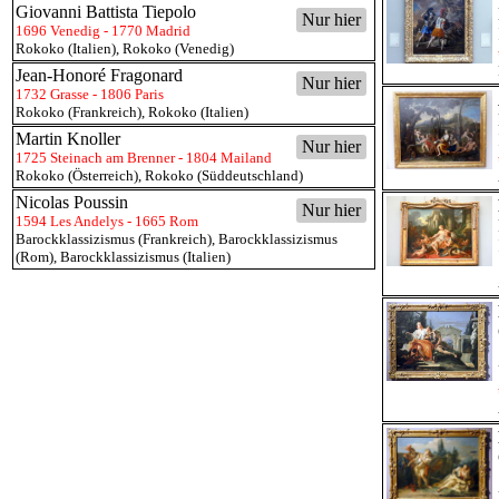
Giovanni Battista Tiepolo
Nur hier
1696 Venedig - 1770 Madrid
Rokoko (Italien)
,
Rokoko (Venedig)
Jean-Honoré Fragonard
Nur hier
1732 Grasse - 1806 Paris
Rokoko (Frankreich)
,
Rokoko (Italien)
Martin Knoller
Nur hier
1725 Steinach am Brenner - 1804 Mailand
Rokoko (Österreich)
,
Rokoko (Süddeutschland)
Nicolas Poussin
Nur hier
1594 Les Andelys - 1665 Rom
Barockklassizismus (Frankreich)
,
Barockklassizismus
(Rom)
,
Barockklassizismus (Italien)