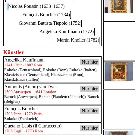
Nicolas Poussin (1633–1637)
François Boucher (1734)
Giovanni Battista Tiepolo (1752)
Angelika Kauffmann (1772)
Martin Knoller (1782)
Künstler
Angelika Kauffmann
Nur hier
1741 Chur - 1807 Rom
Rokoko (Deutschland)
,
Rokoko (Rom)
,
Rokoko (Italien)
,
Klassizismus (Deutschland)
,
Klassizismus (Rom)
,
Klassizismus (Italien)
Anthonis (Anton) van Dyck
Nur hier
1599 Antwerpen - 1641 London
Barock (Antwerpen)
,
Barock (Flandern (flämisch))
,
Barock
(Belgien)
François Boucher
Nur hier
1703 Paris - 1770 Paris
Rokoko (Frankreich)
Gaetano Lapis (il Carraccetto)
Nur hier
1706 Cagli - 1773 Rom