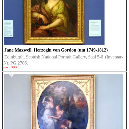
Jane Maxwell, Herzogin von Gordon (um 1749-1812)
Edinburgh, Scottish National Portrait Gallery, Saal 5-6
(Inventar-
Nr. PG 2786)
um 1772