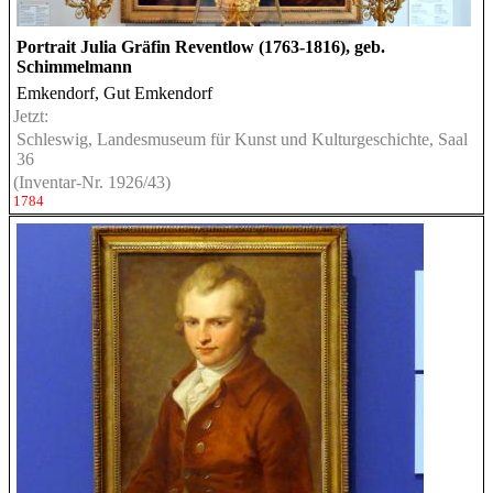
Portrait Julia Gräfin Reventlow (1763-1816), geb.
Schimmelmann
Emkendorf, Gut Emkendorf
Jetzt:
Schleswig, Landesmuseum für Kunst und Kulturgeschichte, Saal
36
(Inventar-Nr. 1926/43)
1784