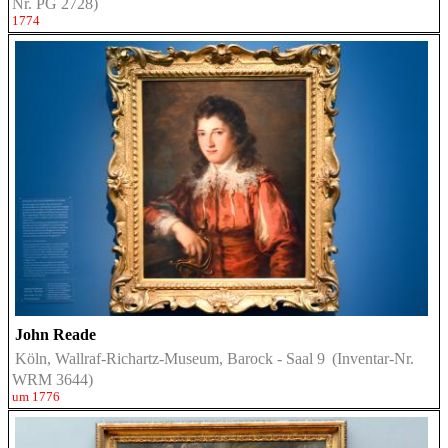
Nr. PG 2728)
1774
John Reade
Köln, Wallraf-Richartz-Museum, Barock - Saal 9
(Inventar-Nr.
WRM 3644)
um 1776