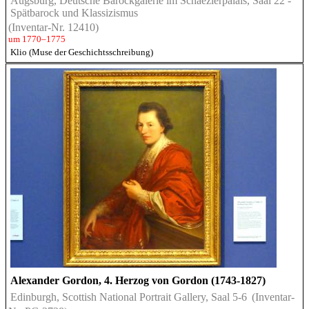
Augsburg, Deutsche Barockgalerie im Schaezlerpalais, Saal 22 -
Spätbarock und Klassizismus
(Inventar-Nr. 12410)
um 1770–1775
Klio (Muse der Geschichtsschreibung)
Alexander Gordon, 4. Herzog von Gordon (1743-1827)
Edinburgh, Scottish National Portrait Gallery, Saal 5-6
(Inventar-