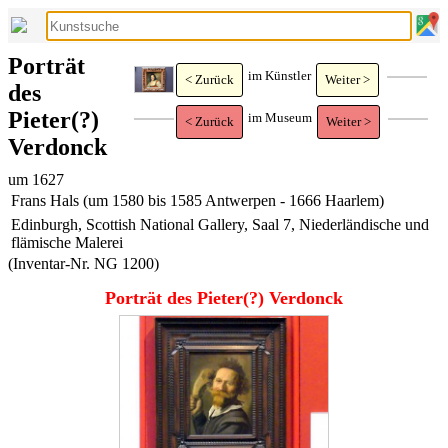
Porträt
im Künstler
< Zurück
Weiter >
des
Pieter(?)
im Museum
< Zurück
Weiter >
Verdonck
um 1627
Frans Hals (um 1580 bis 1585 Antwerpen - 1666 Haarlem)
Edinburgh, Scottish National Gallery, Saal 7, Niederländische und
flämische Malerei
(Inventar-Nr. NG 1200)
Porträt des Pieter(?) Verdonck