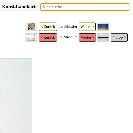
Kunst-Landkarte
im Künstler
< Zurück
Weiter >
im Museum
< Zurück
Weiter >
4
Stop >