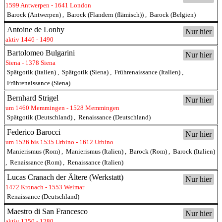
1599 Antwerpen - 1641 London
Barock (Antwerpen)
,
Barock (Flandern (flämisch))
,
Barock (Belgien)
Antoine de Lonhy
Nur hier
aktiv 1446 - 1490
Bartolomeo Bulgarini
Nur hier
Siena - 1378 Siena
Spätgotik (Italien)
,
Spätgotik (Siena)
,
Frührenaissance (Italien)
,
Frührenaissance (Siena)
Bernhard Strigel
Nur hier
um 1460 Memmingen - 1528 Memmingen
Spätgotik (Deutschland)
,
Renaissance (Deutschland)
Federico Barocci
Nur hier
um 1526 bis 1535 Urbino - 1612 Urbino
Manierismus (Rom)
,
Manierismus (Italien)
,
Barock (Rom)
,
Barock (Italien)
,
Renaissance (Rom)
,
Renaissance (Italien)
Lucas Cranach der Ältere (Werkstatt)
Nur hier
1472 Kronach - 1553 Weimar
Renaissance (Deutschland)
Maestro di San Francesco
Nur hier
aktiv 1250 - 1280