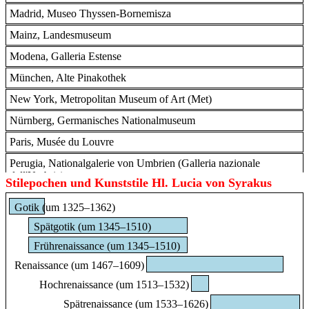
Madrid, Museo Thyssen-Bornemisza
Mariotto Albertinelli
Nur hier
1474 Florenz - 1515 Florenz
Mainz, Landesmuseum
Renaissance (Rom)
,
Renaissance (Florenz)
Modena, Galleria Estense
Meister der Königsbacher Kreuzigung
Nur hier
München, Alte Pinakothek
Meister des Augustiner-Altars
Nur hier
New York, Metropolitan Museum of Art (Met)
Spätgotik (Deutschland)
,
Spätgotik (Nürnberg)
Nürnberg, Germanisches Nationalmuseum
Paolo di Giovanni Fei
Nur hier
Paris, Musée du Louvre
1345 San Quirico d’Orcia - 1411 Siena
Spätgotik (Italien)
,
Spätgotik (Siena)
,
Frührenaissance (Italien)
,
Perugia, Nationalgalerie von Umbrien (Galleria nazionale
Frührenaissance (Siena)
dell'Umbria)
Stilepochen und Kunststile Hl. Lucia von Syrakus
Quirizio di Giovanni da Murano
Nur hier
Prag, Nationalgalerie im Palais Schwarzenberg
Gotik (um 1325–1362)
Renaissance (Italien)
,
Renaissance (Venedig)
Prag, Nationalgalerie im Palais Sternberg
Spätgotik (um 1345–1510)
Simone dei Crocifissi (Simone di Filippo Benvenuti)
Nur hier
Schwäbisch Hall, Johanniterkirche, Alte Meister in der Sammlung
um 1330 Bologna - 1399 Bologna
Frührenaissance (um 1345–1510)
Würth
Gotik (Italien)
,
Gotik (Bologna)
Renaissance (um 1467–1609)
Turin, Galleria Sabauda
Tilman Riemenschneider (Umkreis)
Nur hier
Hochrenaissance (um 1513–1532)
um 1460 Heiligenstadt - 1531 Würzburg
Urbino, Galleria Nazionale delle Marche
Spätgotik (Deutschland)
,
Spätgotik (Würzburg)
,
Spätrenaissance (um 1533–1626)