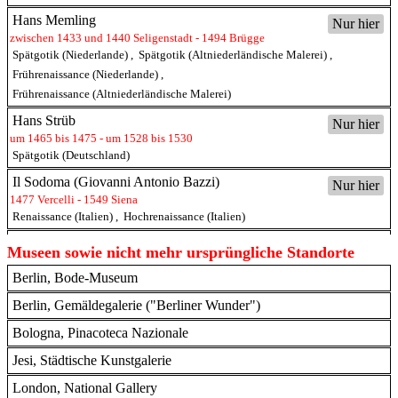
Hans Memling
Nur hier
zwischen 1433 und 1440 Seligenstadt - 1494 Brügge
Spätgotik (Niederlande)
,
Spätgotik (Altniederländische Malerei)
,
Frührenaissance (Niederlande)
,
Frührenaissance (Altniederländische Malerei)
Hans Strüb
Nur hier
um 1465 bis 1475 - um 1528 bis 1530
Spätgotik (Deutschland)
Il Sodoma (Giovanni Antonio Bazzi)
Nur hier
1477 Vercelli - 1549 Siena
Renaissance (Italien)
,
Hochrenaissance (Italien)
Josse Lieferinxe
Nur hier
Museen sowie nicht mehr ursprüngliche Standorte
tätig um 1493 - 1505
Berlin, Bode-Museum
Lorenzo Lotto
Nur hier
1480 Venedig - 1557 Loreto
Berlin, Gemäldegalerie ("Berliner Wunder")
Hochrenaissance (Italien)
,
Hochrenaissance (Venedig)
Bologna, Pinacoteca Nazionale
Maestro dei Polittici di Bologna (Pseudo Jacopino)
Nur hier
Jesi, Städtische Kunstgalerie
Maestro del Redentore
Nur hier
London, National Gallery
Gotik (Italien)