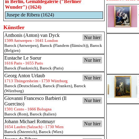
in Berlin, Gemäldegalerie ("Berliner
Wunder") (1624)
Jusepe de Ribera (1624)
Künstler
Anthonis (Anton) van Dyck
Nur hier
1599 Antwerpen - 1641 London
Barock (Antwerpen)
,
Barock (Flandern (flämisch))
,
Barock
(Belgien)
Eustache Le Sueur
Nur hier
1616 Paris - 1655 Paris
Barock (Frankreich)
,
Barock (Paris)
Georg Anton Urlaub
Nur hier
1713 Thüngersheim - 1759 Würzburg
Barock (Deutschland)
,
Barock (Franken)
,
Barock
(Würzburg)
Giovanni Francesco Barbieri (Il
Nur hier
Guercino)
1591 Cento - 1666 Bologna
Barock (Rom)
,
Barock (Italien)
Johann Michael Rottmayr
Nur hier
1654 Laufen (Salzach) - 1730 Wien
Barock (Österreich)
,
Barock (Wien)