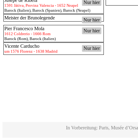
Jusepe de Ribera
Nur hier
1591 Játiva, Provinz Valencia - 1652 Neapel
Barock (Italien)
,
Barock (Spanien)
,
Barock (Neapel)
Meister der Brunolegende
Nur hier
Pier Francesco Mola
Nur hier
1612 Coldrerio - 1666 Rom
Barock (Rom)
,
Barock (Italien)
Vicente Carducho
Nur hier
um 1576 Florenz - 1638 Madrid
In Vorbereitung: Paris, Musée d’Orsa