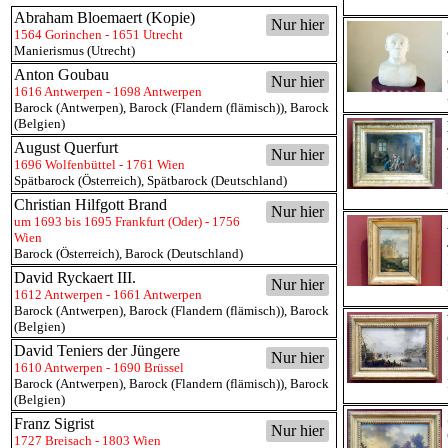
Abraham Bloemaert (Kopie)
Nur hier
1564 Gorinchen - 1651 Utrecht
Manierismus (Utrecht)
Anton Goubau
Nur hier
1616 Antwerpen - 1698 Antwerpen
Barock (Antwerpen)
,
Barock (Flandern (flämisch))
,
Barock
(Belgien)
August Querfurt
Nur hier
1696 Wolfenbüttel - 1761 Wien
Spätbarock (Österreich)
,
Spätbarock (Deutschland)
Christian Hilfgott Brand
Nur hier
um 1693 bis 1695 Frankfurt (Oder) - 1756
Wien
Barock (Österreich)
,
Barock (Deutschland)
David Ryckaert III.
Nur hier
1612 Antwerpen - 1661 Antwerpen
Barock (Antwerpen)
,
Barock (Flandern (flämisch))
,
Barock
(Belgien)
David Teniers der Jüngere
Nur hier
1610 Antwerpen - 1690 Brüssel
Barock (Antwerpen)
,
Barock (Flandern (flämisch))
,
Barock
(Belgien)
Franz Sigrist
Nur hier
1727 Breisach - 1803 Wien