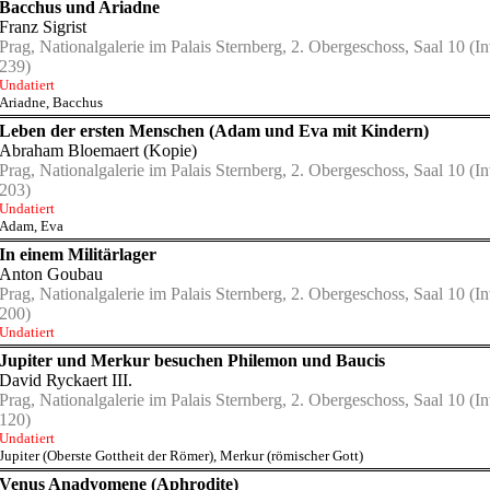
Bacchus und Ariadne
Franz Sigrist
Prag, Nationalgalerie im Palais Sternberg, 2. Obergeschoss, Saal 10
(In
239)
Undatiert
Ariadne
,
Bacchus
Leben der ersten Menschen (Adam und Eva mit Kindern)
Abraham Bloemaert (Kopie)
Prag, Nationalgalerie im Palais Sternberg, 2. Obergeschoss, Saal 10
(In
203)
Undatiert
Adam
,
Eva
In einem Militärlager
Anton Goubau
Prag, Nationalgalerie im Palais Sternberg, 2. Obergeschoss, Saal 10
(In
200)
Undatiert
Jupiter und Merkur besuchen Philemon und Baucis
David Ryckaert III.
Prag, Nationalgalerie im Palais Sternberg, 2. Obergeschoss, Saal 10
(In
120)
Undatiert
Jupiter (Oberste Gottheit der Römer)
,
Merkur (römischer Gott)
Venus Anadyomene (Aphrodite)