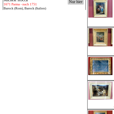
Nur hier
1671 Parma - nach 1751
Barock (Rom)
,
Barock (Italien)
Nicolaes van Gelder
Nur hier
1636 Leiden - 1676 Amsterdam
Barock (Niederlande)
,
Goldenes Zeitalter (Niederlande)
(Niederlande)
Norbert Grund
Nur hier
1717 Prag - 1767 Prag
Rokoko (Böhmen)