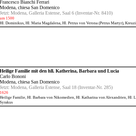
Francesco Bianchi Ferrari
Modena, chiesa San Domenico
Jetzt:
Modena, Galleria Estense, Saal 6
(Inventar-Nr. 8410)
um 1500
Hl. Dominikus
,
Hl. Maria Magdalena
,
Hl. Petrus von Verona (Petrus Martyr)
,
Kreuzi
Heilige Familie mit den hll. Katherina, Barbara und Lucia
Carlo Bononi
Modena, chiesa San Domenico
Jetzt:
Modena, Galleria Estense, Saal 18
(Inventar-Nr. 285)
1626
Heilige Familie
,
Hl. Barbara von Nikomedien
,
Hl. Katharina von Alexandrien
,
Hl. 
Syrakus