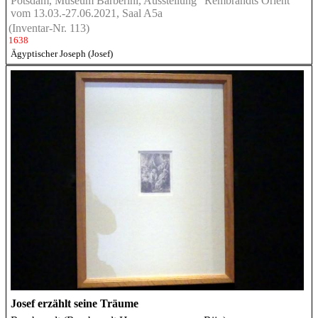
Potsdam, Museum Barberini, Ausstellung "Rembrandts Orient"
vom 13.03.-27.06.2021, Saal A5a
(Inventar-Nr. 113)
1638
Ägyptischer Joseph (Josef)
Josef erzählt seine Träume