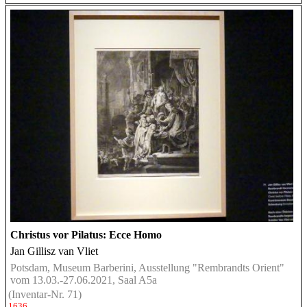
Christus vor Pilatus: Ecce Homo
Jan Gillisz van Vliet
Potsdam, Museum Barberini, Ausstellung "Rembrandts Orient"
vom 13.03.-27.06.2021, Saal A5a
(Inventar-Nr. 71)
1636