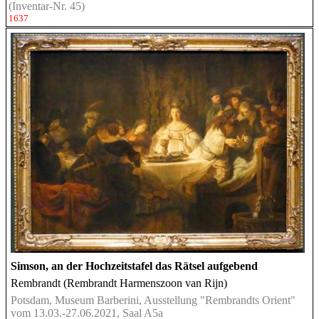
(Inventar-Nr. 45)
1637
Simson, an der Hochzeitstafel das Rätsel aufgebend
Rembrandt (Rembrandt Harmenszoon van Rijn)
Potsdam, Museum Barberini, Ausstellung "Rembrandts Orient"
vom 13.03.-27.06.2021, Saal A5a