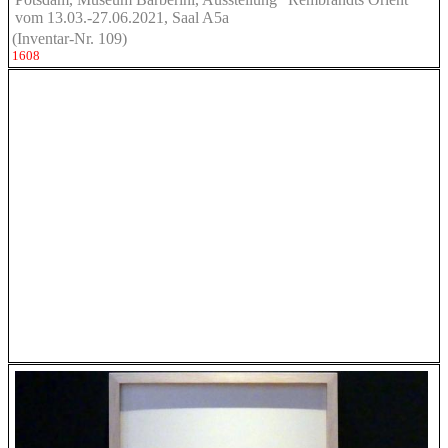
vom 13.03.-27.06.2021, Saal A5a
(Inventar-Nr. 109)
1608