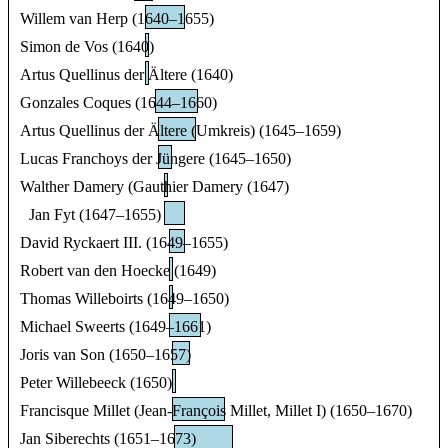
Willem van Herp (1640–1655)
Simon de Vos (1640)
Artus Quellinus der Ältere (1640)
Gonzales Coques (1644–1660)
Artus Quellinus der Ältere (Umkreis) (1645–1659)
Lucas Franchoys der Jüngere (1645–1650)
Walther Damery (Gauthier Damery (1647)
Jan Fyt (1647–1655)
David Ryckaert III. (1649–1655)
Robert van den Hoecke (1649)
Thomas Willeboirts (1649–1650)
Michael Sweerts (1649–1661)
Joris van Son (1650–1657)
Peter Willebeeck (1650)
Francisque Millet (Jean-François Millet, Millet I) (1650–1670)
Jan Siberechts (1651–1673)