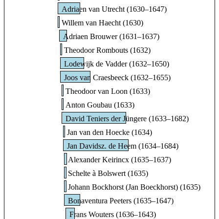
Adriaen van Utrecht (1630–1647)
Willem van Haecht (1630)
Adriaen Brouwer (1631–1637)
Theodoor Rombouts (1632)
Lodewijk de Vadder (1632–1650)
Joos van Craesbeeck (1632–1655)
Theodoor van Loon (1633)
Anton Goubau (1633)
David Teniers der Jüngere (1633–1682)
Jan van den Hoecke (1634)
Jan Davidsz. de Heem (1634–1684)
Alexander Keirincx (1635–1637)
Schelte à Bolswert (1635)
Johann Bockhorst (Jan Boeckhorst) (1635)
Bonaventura Peeters (1635–1647)
Frans Wouters (1636–1643)