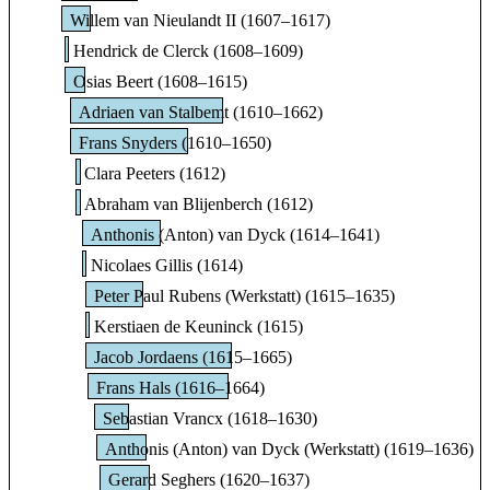
Willem van Nieulandt II (1607–1617)
Hendrick de Clerck (1608–1609)
Osias Beert (1608–1615)
Adriaen van Stalbemt (1610–1662)
Frans Snyders (1610–1650)
Clara Peeters (1612)
Abraham van Blijenberch (1612)
Anthonis (Anton) van Dyck (1614–1641)
Nicolaes Gillis (1614)
Peter Paul Rubens (Werkstatt) (1615–1635)
Kerstiaen de Keuninck (1615)
Jacob Jordaens (1615–1665)
Frans Hals (1616–1664)
Sebastian Vrancx (1618–1630)
Anthonis (Anton) van Dyck (Werkstatt) (1619–1636)
Gerard Seghers (1620–1637)