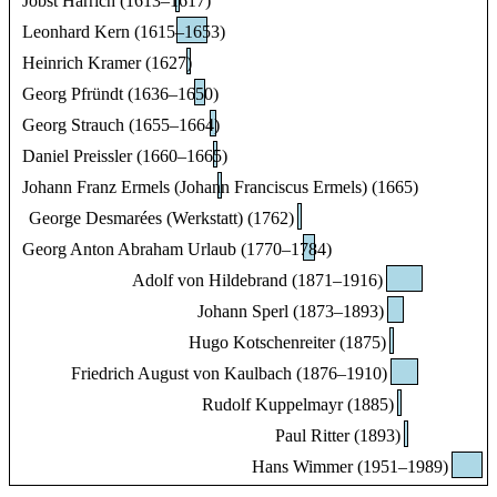
Jobst Harrich (1613–1617)
Leonhard Kern (1615–1653)
Heinrich Kramer (1627)
Georg Pfründt (1636–1650)
Georg Strauch (1655–1664)
Daniel Preissler (1660–1665)
Johann Franz Ermels (Johann Franciscus Ermels) (1665)
George Desmarées (Werkstatt) (1762)
Georg Anton Abraham Urlaub (1770–1784)
Adolf von Hildebrand (1871–1916)
Johann Sperl (1873–1893)
Hugo Kotschenreiter (1875)
Friedrich August von Kaulbach (1876–1910)
Rudolf Kuppelmayr (1885)
Paul Ritter (1893)
Hans Wimmer (1951–1989)