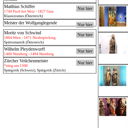
Matthias Schiffer
Nur hier
1744 Puch bei Weiz - 1827 Graz
Klassizismus (Österreich)
Meister der Wolfganglegende
Nur hier
Moritz von Schwind
Nur hier
1804 Wien - 1871 Niederpöcking
Spätromantik (Österreich)
Wilhelm Pleydenwurff
Nur hier
1460 Nürnberg - 1494 Nürnberg
Zürcher Veilchenmeister
Nur hier
*tätig um 1500
Spätgotik (Schweiz)
,
Spätgotik (Zürich)