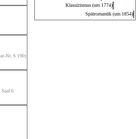
Klassizismus (um 1774)
Spätromantik (um 1854)
ar-Nr. S 190)
 Saal 6