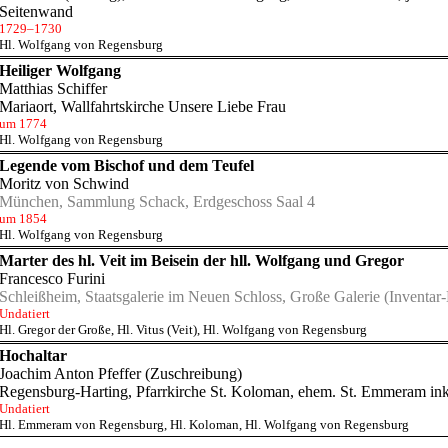
Seitenwand
1729–1730
Hl. Wolfgang von Regensburg
Heiliger Wolfgang
Matthias Schiffer
Mariaort, Wallfahrtskirche Unsere Liebe Frau
um 1774
Hl. Wolfgang von Regensburg
Legende vom Bischof und dem Teufel
Moritz von Schwind
München, Sammlung Schack, Erdgeschoss Saal 4
um 1854
Hl. Wolfgang von Regensburg
Marter des hl. Veit im Beisein der hll. Wolfgang und Gregor
Francesco Furini
Schleißheim, Staatsgalerie im Neuen Schloss, Große Galerie
(Inventar-
Undatiert
Hl. Gregor der Große
,
Hl. Vitus (Veit)
,
Hl. Wolfgang von Regensburg
Hochaltar
Joachim Anton Pfeffer
(Zuschreibung)
Regensburg-Harting, Pfarrkirche St. Koloman, ehem. St. Emmeram ink
Undatiert
Hl. Emmeram von Regensburg
,
Hl. Koloman
,
Hl. Wolfgang von Regensburg