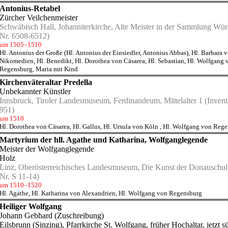
Antonius-Retabel
Zürcher Veilchenmeister
Schwäbisch Hall, Johanniterkirche, Alte Meister in der Sammlung Wür
Nr. 6508-6512)
um 1505–1510
Hl. Antonius der Große (Hl. Antonius der Einsiedler, Antonius Abbas)
,
Hl. Barbara 
Nikomedien
,
Hl. Benedikt
,
Hl. Dorothea von Cäsarea
,
Hl. Sebastian
,
Hl. Wolfgang 
Regensburg
,
Maria mit Kind
Kirchenväteraltar Predella
Unbekannter Künstler
Innsbruck, Tiroler Landesmuseum, Ferdinandeum, Mittelalter 1
(Invent
951)
um 1510
Hl. Dorothea von Cäsarea
,
Hl. Gallus
,
Hl. Ursula von Köln
,
Hl. Wolfgang von Rege
Martyrium der hll. Agathe und Katharina, Wolfganglegende
Meister der Wolfganglegende
Holz
Linz, Oberösterreichisches Landesmuseum, Die Kunst der Donauschul
Nr. S 11-14)
um 1510–1520
Hl. Agathe
,
Hl. Katharina von Alexandrien
,
Hl. Wolfgang von Regensburg
Heiliger Wolfgang
Johann Gebhard
(Zuschreibung)
Eilsbrunn (Sinzing), Pfarrkirche St. Wolfgang
, früher Hochaltar, jetzt s