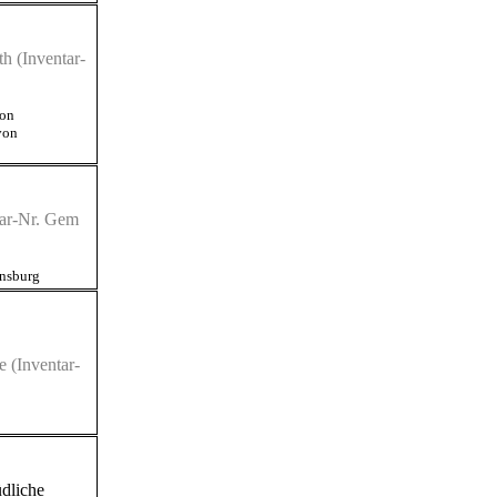
th
(Inventar-
von
von
ar-Nr. Gem
nsburg
e
(Inventar-
üdliche