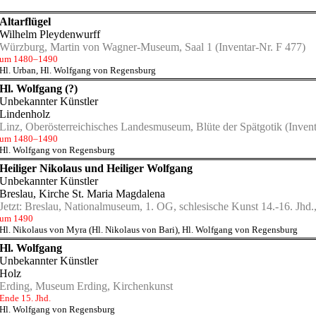
Altarflügel
Wilhelm Pleydenwurff
Würzburg, Martin von Wagner-Museum, Saal 1
(Inventar-Nr. F 477)
um 1480–1490
Hl. Urban
,
Hl. Wolfgang von Regensburg
Hl. Wolfgang (?)
Unbekannter Künstler
Lindenholz
Linz, Oberösterreichisches Landesmuseum, Blüte der Spätgotik
(Invent
um 1480–1490
Hl. Wolfgang von Regensburg
Heiliger Nikolaus und Heiliger Wolfgang
Unbekannter Künstler
Breslau, Kirche St. Maria Magdalena
Jetzt:
Breslau, Nationalmuseum, 1. OG, schlesische Kunst 14.-16. Jhd.,
um 1490
Hl. Nikolaus von Myra (Hl. Nikolaus von Bari)
,
Hl. Wolfgang von Regensburg
Hl. Wolfgang
Unbekannter Künstler
Holz
Erding, Museum Erding, Kirchenkunst
Ende 15. Jhd.
Hl. Wolfgang von Regensburg