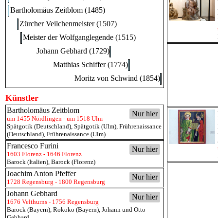
Bartholomäus Zeitblom (1485)
Zürcher Veilchenmeister (1507)
Meister der Wolfganglegende (1515)
Johann Gebhard (1729)
Matthias Schiffer (1774)
Moritz von Schwind (1854)
Künstler
Bartholomäus Zeitblom
Nur hier
um 1455 Nördlingen - um 1518 Ulm
Spätgotik (Deutschland)
,
Spätgotik (Ulm)
,
Frührenaissance
(Deutschland)
,
Frührenaissance (Ulm)
Francesco Furini
Nur hier
1603 Florenz - 1646 Florenz
Barock (Italien)
,
Barock (Florenz)
Joachim Anton Pfeffer
Nur hier
1728 Regensburg - 1800 Regensburg
Johann Gebhard
Nur hier
1676 Velthurns - 1756 Regensburg
Barock (Bayern)
,
Rokoko (Bayern)
,
Johann und Otto
Gebhard