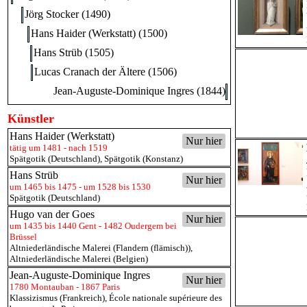
Jörg Stocker (1490)
Hans Haider (Werkstatt) (1500)
Hans Strüb (1505)
Lucas Cranach der Ältere (1506)
Jean-Auguste-Dominique Ingres (1844)
Künstler
Hans Haider (Werkstatt)
Nur hier
tätig um 1481 - nach 1519
Spätgotik (Deutschland)
,
Spätgotik (Konstanz)
Hans Strüb
Nur hier
um 1465 bis 1475 - um 1528 bis 1530
Spätgotik (Deutschland)
Hugo van der Goes
Nur hier
um 1435 bis 1440 Gent - 1482 Oudergem bei
Brüssel
Altniederländische Malerei (Flandern (flämisch))
,
Altniederländische Malerei (Belgien)
Jean-Auguste-Dominique Ingres
Nur hier
1780 Montauban - 1867 Paris
Klassizismus (Frankreich)
,
École nationale supérieure des