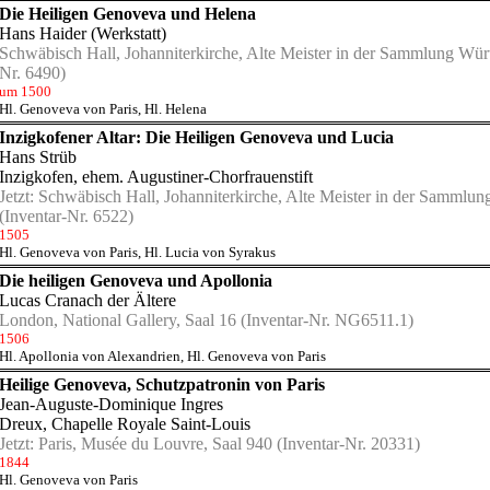
Die Heiligen Genoveva und Helena
Hans Haider (Werkstatt)
Schwäbisch Hall, Johanniterkirche, Alte Meister in der Sammlung Wür
Nr. 6490)
um 1500
Hl. Genoveva von Paris
,
Hl. Helena
Inzigkofener Altar: Die Heiligen Genoveva und Lucia
Hans Strüb
Inzigkofen, ehem. Augustiner-Chorfrauenstift
Jetzt:
Schwäbisch Hall, Johanniterkirche, Alte Meister in der Sammlu
(Inventar-Nr. 6522)
1505
Hl. Genoveva von Paris
,
Hl. Lucia von Syrakus
Die heiligen Genoveva und Apollonia
Lucas Cranach der Ältere
London, National Gallery, Saal 16
(Inventar-Nr. NG6511.1)
1506
Hl. Apollonia von Alexandrien
,
Hl. Genoveva von Paris
Heilige Genoveva, Schutzpatronin von Paris
Jean-Auguste-Dominique Ingres
Dreux, Chapelle Royale Saint-Louis
Jetzt:
Paris, Musée du Louvre, Saal 940
(Inventar-Nr. 20331)
1844
Hl. Genoveva von Paris