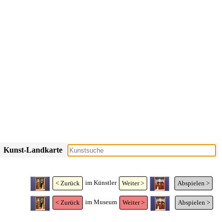
Kunst-Landkarte
im Künstler
< Zurück
Weiter >
Abspielen >
im Museum
< Zurück
Weiter >
Abspielen >