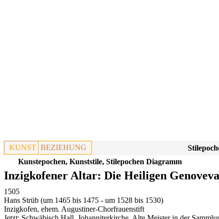
KUNST
BEZIEHUNG
Stilepoch
Kunstepochen, Kunststile, Stilepochen Diagramm
Inzigkofener Altar: Die Heiligen Genovev
1505
Hans Strüb (um 1465 bis 1475 - um 1528 bis 1530)
Inzigkofen, ehem. Augustiner-Chorfrauenstift
Jetzt:
Schwäbisch Hall, Johanniterkirche, Alte Meister in der Samml