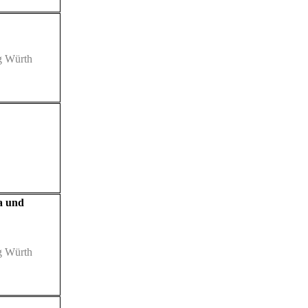
ng Würth
a und
ng Würth