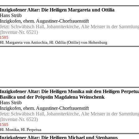
Inzigkofener Altar: Die Heiligen Margareta und Ottilia
Hans Strüb
Inzigkofen, ehem. Augustiner-Chorfrauenstift
Jetzt:
Schwäbisch Hall, Johanniterkirche, Alte Meister in der Sammlu
(Inventar-Nr. 6521)
1505
Hl. Margareta von Antiochia
,
Hl. Odilia (Ottilie) von Hohenburg
Inzigkofener Altar: Die Heiligen Monika mit den Heiligen Perpetu
Basilica und der Pröpstin Magdalena Weinschenk
Hans Strüb
Inzigkofen, ehem. Augustiner-Chorfrauenstift
Jetzt:
Schwäbisch Hall, Johanniterkirche, Alte Meister in der Sammlu
(Inventar-Nr. 6523)
1505
Hl. Monika
,
Hl. Perpetua
Inzigkofener Altar: Die Heiligen Michael und Stephanus