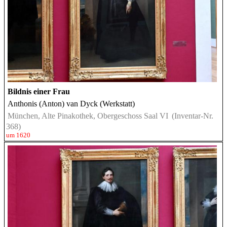
Bildnis einer Frau
Anthonis (Anton) van Dyck (Werkstatt)
München, Alte Pinakothek, Obergeschoss Saal VI
(Inventar-Nr.
368)
um 1620