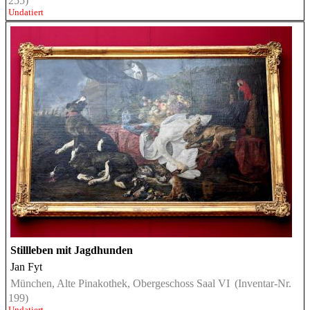
255)
Undatiert
Stillleben mit Jagdhunden
Jan Fyt
München, Alte Pinakothek, Obergeschoss Saal VI
(Inventar-Nr.
199)
Undatiert