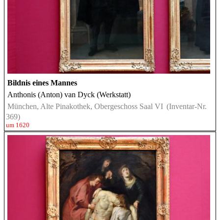
Bildnis eines Mannes
Anthonis (Anton) van Dyck (Werkstatt)
München, Alte Pinakothek, Obergeschoss Saal VI
(Inventar-Nr.
369)
um 1620