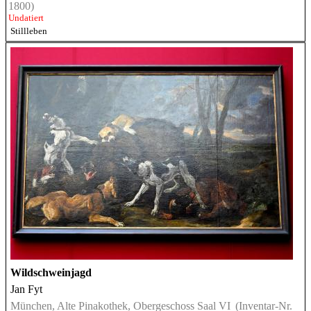
1800)
Undatiert
Stillleben
Wildschweinjagd
Jan Fyt
München, Alte Pinakothek, Obergeschoss Saal VI
(Inventar-Nr.