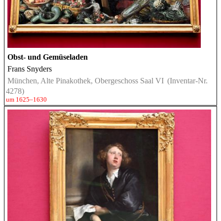
Obst- und Gemüseladen
Frans Snyders
München, Alte Pinakothek, Obergeschoss Saal VI
(Inventar-Nr.
4278)
um 1625–1630